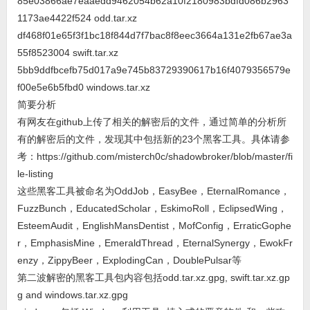
85e03866ae7eaaedd9462054b62a10f2180983bdfd086b2963
1173ae4422f524 odd.tar.xz
df468f01e65f3f1bc18f844d7f7bac8f8eec3664a131e2fb67ae3a
55f8523004 swift.tar.xz
5bb9ddfbcefb75d017a9e745b83729390617b16f4079356579e
f00e5e6b5fbd0 windows.tar.xz
简要分析
有网友在github上传了相关的解密后的文件，通过简单的分析所
有的解密后的文件，发现其中包括新的23个黑客工具。具体请参
考：https://github.com/misterch0c/shadowbroker/blob/master/fi
le-listing
这些黑客工具被命名为OddJob，EasyBee，EternalRomance，
FuzzBunch，EducatedScholar，EskimoRoll，EclipsedWing，
EsteemAudit，EnglishMansDentist，MofConfig，ErraticGophe
r，EmphasisMine，EmeraldThread，EternalSynergy，EwokFr
enzy，ZippyBeer，ExplodingCan，DoublePulsar等
第二波解密的黑客工具包内容包括odd.tar.xz.gpg, swift.tar.xz.gp
g and windows.tar.xz.gpg