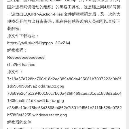
国外进行间谍活动的组织）的黑客工具包，这是继上周4月8号第
一波放出EQGRP-Auction-Files 文件解密密码之后，又一次的大
规模公开的放出解密密码，现在任何感兴趣的人员都可以直接下
载解密。
原文件下载地址：
https://yadi.sk/d/NJqzpqo_3GxZA4
解密密码：
Reeeeeeeeeeeeeee
sha256 hashes
原文件：
7c19a67d728bc700d18d2ed389a80de495681b7097222d9b8f
1d696f0986f9a2 odd.tar.xz.gpg
78b89b2c4b129400150c7b60a426ff469aaea31da1588d2abc4
180feaa9c41d3 swift.tar.xz.gpg
c28d5c10ec78bc66d3868e4862c7f801ffd561e2116b529e0782
bf78f3ef3255 windows.tar.xz.gpg
解密后的文件