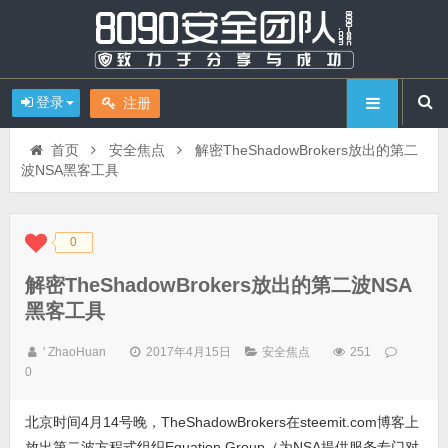
登录
注册
首页
安全焦点
解密TheShadowBrokers放出的第二
波NSA黑客工具
0
◆
◆
解密TheShadowBrokers放出的第二波NSA
黑客工具
' ZhaoHuan
2017年4月15日
安全焦点
251
0
北京时间4月14号晚，TheShadowBrokers在steemit.com博客上
放出第二波方程式组织Equation Group（为NSA提供服务专门对