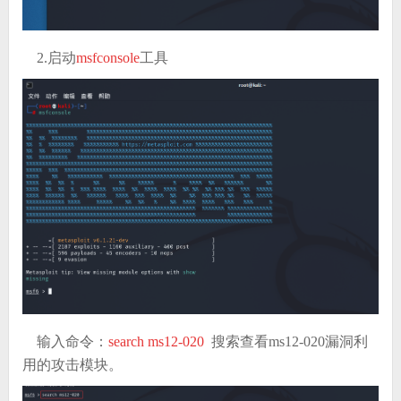
2.
启动
msfconsole
工具
输入命令：
s
earch ms12-020
搜索查看ms12-020漏洞利
用的攻击模块。