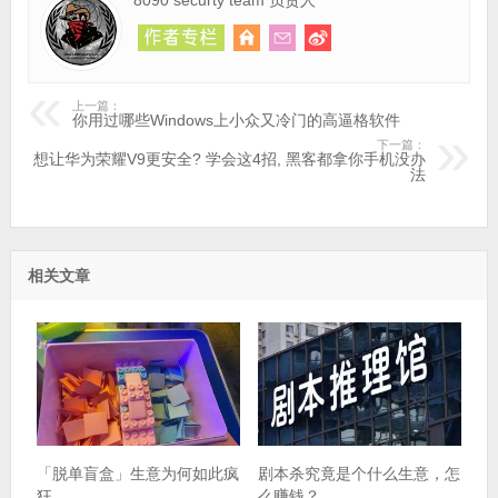
上一篇：
你用过哪些Windows上小众又冷门的高逼格软件
下一篇：
想让华为荣耀V9更安全? 学会这4招, 黑客都拿你手机没办
法
相关文章
「脱单盲盒」生意为何如此疯
剧本杀究竟是个什么生意，怎
狂​
么赚钱？