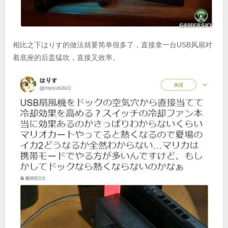
相比之下はりす的做法就要简单很多了，直接拿一台USB风扇对
着底座的后盖猛吹，直接又效率。