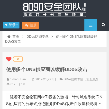
登录
注册
首页
DDos防御专题
使用多个DNS供应商以缓解
DDoS攻击
0
◆
◆
使用多个DNS供应商以缓解DDoS攻击
' ZhaoHuan
2017年1月23日
DDos防御专题
,
安全焦点
612
0
随着不安全物联网(IoT)设备的激增，针对域名系统(DN
S)供应商的分布式拒绝服务(DDoS)攻击在数量和规模上