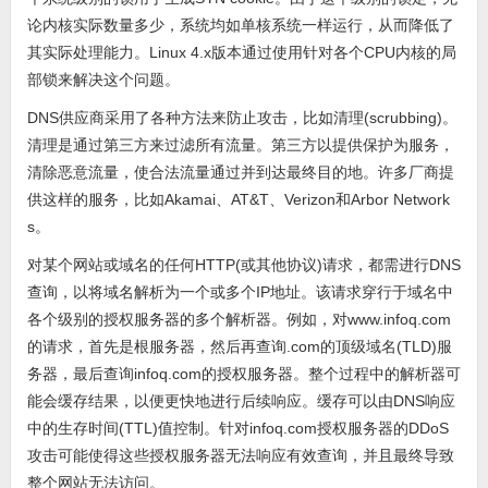
论内核实际数量多少，系统均如单核系统一样运行，从而降低了
其实际处理能力。Linux 4.x版本通过使用针对各个CPU内核的局
部锁来解决这个问题。
DNS供应商采用了各种方法来防止攻击，比如清理(scrubbing)。
清理是通过第三方来过滤所有流量。第三方以提供保护为服务，
清除恶意流量，使合法流量通过并到达最终目的地。许多厂商提
供这样的服务，比如Akamai、AT&T、Verizon和Arbor Network
s。
对某个网站或域名的任何HTTP(或其他协议)请求，都需进行DNS
查询，以将域名解析为一个或多个IP地址。该请求穿行于域名中
各个级别的授权服务器的多个解析器。例如，对www.infoq.com
的请求，首先是根服务器，然后再查询.com的顶级域名(TLD)服
务器，最后查询infoq.com的授权服务器。整个过程中的解析器可
能会缓存结果，以便更快地进行后续响应。缓存可以由DNS响应
中的生存时间(TTL)值控制。针对infoq.com授权服务器的DDoS
攻击可能使得这些授权服务器无法响应有效查询，并且最终导致
整个网站无法访问。