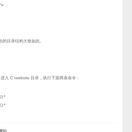
>

面，那么你的目录结构大致如此。
 C:\website 目录，执行下面两条命令：
)"

X)"
个网站。