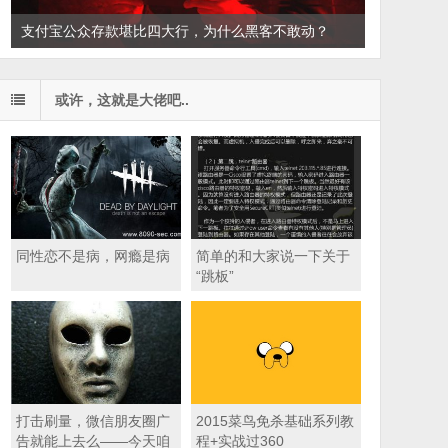
支付宝公众存款堪比四大行，为什么黑客不敢动？
或许，这就是大佬吧..
同性恋不是病，网瘾是病
简单的和大家说一下关于
“跳板”
打击刷量，微信朋友圈广
2015菜鸟免杀基础系列教
告就能上去么——今天咱
程+实战过360