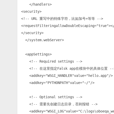
    </handlers>

<security> 

<!-- URL 重写中的特殊字符，比如加号+等等 -->

<requestFilteringallowDoubleEscaping="true"></
</security> 

  </system.webServer>

  <appSettings>

    <!-- Required settings -->

    <!-- 在这里指定Falsk app在模块中的具体位置 -->
    <addkey="WSGI_HANDLER"value="hello.app"/>

    <addkey="PYTHONPATH"value="~/"/>

    <!-- Optional settings -->

    <!-- 需要先创建日志目录，否则报错 -->

    <addkey="WSGI_LOG"value="C:\logs\oboeqa_we