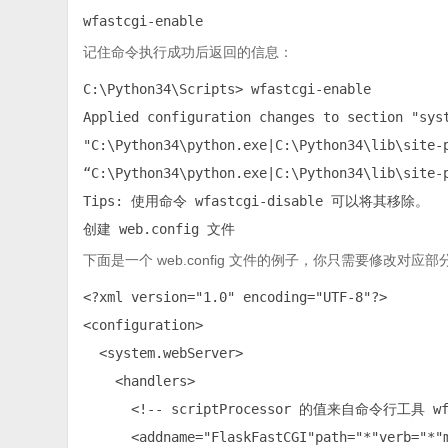
wfastcgi-enable
记住命令执行成功后返回的信息：
C:\Python34\Scripts> wfastcgi-enable

Applied configuration changes to section "sys
"C:\Python34\python.exe|C:\Python34\lib\site-p
“C:\Python34\python.exe|C:\Python34\lib\
Tips: 使用命令 wfastcgi-disable 可以将其移除。

创建 web.config 文件
下面是一个 web.config 文件的例子，你只需要修改对应
<?xml version="1.0" encoding="UTF-8"?>

<configuration>

  <system.webServer>

    <handlers>

      <!-- scriptProcessor 的值来自命令行工具 wfas
      <addname="FlaskFastCGI"path="*"verb="*"