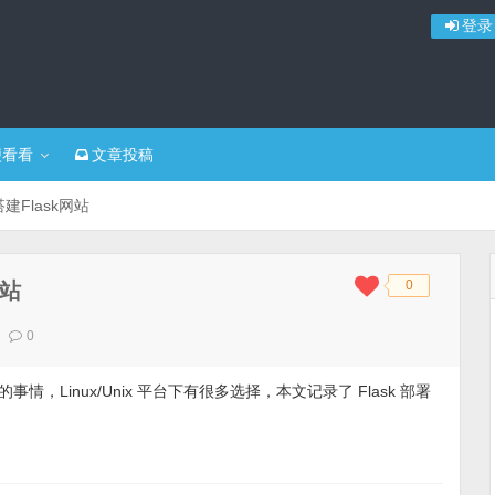
登录
便看看
文章投稿
搭建Flask网站
0
网站
◆
◆
0
腾的事情，Linux/Unix 平台下有很多选择，本文记录了 Flask 部署