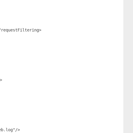
requestFiltering> 



b.log"/>
