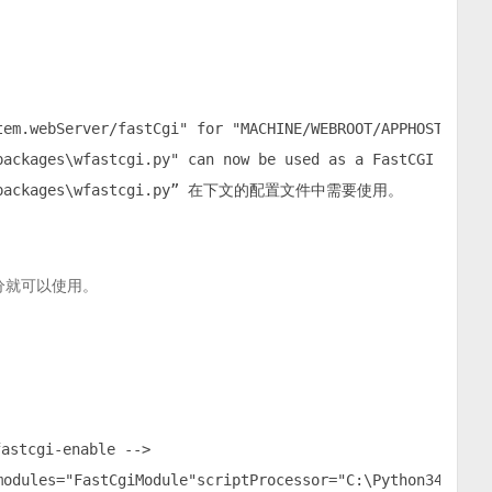
tem.webServer/fastCgi" for "MACHINE/WEBROOT/APPHOST" at c
ackages\wfastcgi.py" can now be used as a FastCGI script
site-packages\wfastcgi.py” 在下文的配置文件中需要使用。
部分就可以使用。
tcgi-enable -->

modules="FastCgiModule"scriptProcessor="C:\Python34\pytho