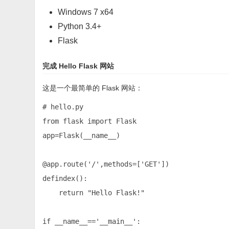
Windows 7 x64
Python 3.4+
Flask
完成 Hello Flask 网站
这是一个最简单的 Flask 网站：
# hello.py

from flask import Flask

app=Flask(__name__)

@app.route('/',methods=['GET'])

defindex():

    return "Hello Flask!"

if __name__=='__main__':
