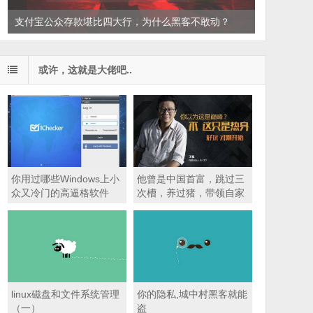
支付宝公众存款堪比四大行，为什么黑客不敢动？
或许，这就是大佬吧..
你用过哪些Windows上小
他曾是中国首富，跳过三
众又冷门的高逼格软件
次槽，养过猪，带领自家
网站绝地逢生，比马云还
聪明！
linux磁盘和文件系统管理
你的隐私,城中村黑客就能
（一）
盗