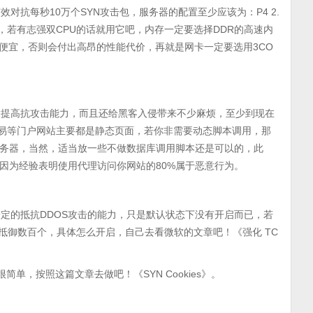
抗每秒10万个SYN攻击包，服务器的配置至少应该为：P4 2.
U和内存，若有志强双CPU的话就用它吧，内存一定要选择DDR的高速内
足的便宜，否则会付出高昂的性能代价，再就是网卡一定要选用3CO
。
提高抗攻击能力，而且还给黑客入侵带来不少麻烦，至少到现在
网易等门户网站主要都是静态页面，若你非需要动态脚本调用，那
务器，当然，适当放一些不做数据库调用脚本还是可以的，此
因为经验表明使用代理访问你网站的80%属于恶意行为。
具备一定的抵抗DDOS攻击的能力，只是默认状态下没有开启而已，若
能抵御数百个，具体怎么开启，自己去看微软的文章吧！《强化 TC
简单，按照这篇文章去做吧！《SYN Cookies》。