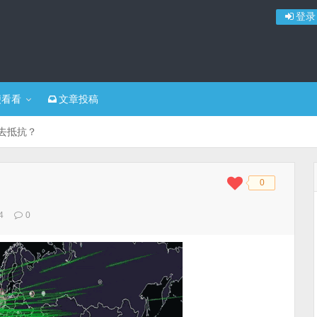
登录
便看看
文章投稿
么去抵抗？
0
◆
◆
4
0