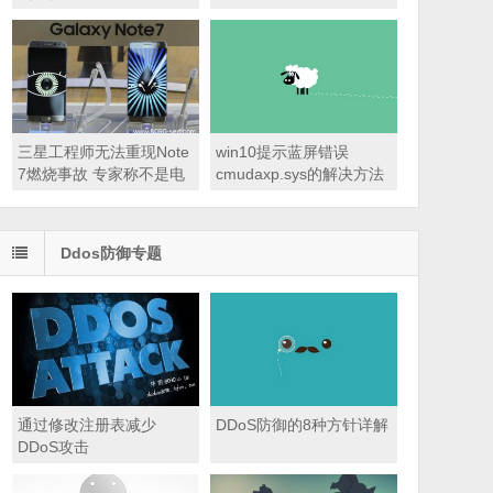
三星工程师无法重现Note
win10提示蓝屏错误
7燃烧事故 专家称不是电
cmudaxp.sys的解决方法
池问题
Ddos防御专题
通过修改注册表减少
DDoS防御的8种方针详解
DDoS攻击