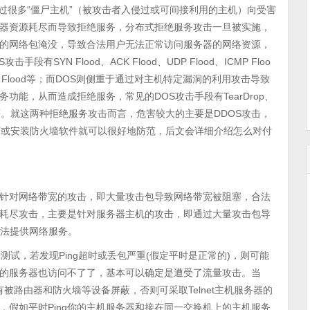
通过很多“僵尸主机”（被攻击者入侵过或可间接利用的主机）向受害
器资源耗尽而导致拒绝服务，分布式拒绝服务攻击一旦被实施，
的网络包淹没，导致合法用户无法正常访问服务器的网络资源，
YN Flood、ACK Flood、UDP Flood、ICMP Floo
lood、Proxy Flood等；而DOS则侧重于通过对主机特定漏洞的利用攻击导致
能，从而造成拒绝服务，常见的DOS攻击手段有TearDrop、
onk、OOB等。就这两种拒绝服务攻击而言，危害较大的主要是DDOS攻击，
丁或安装防火墙软件就可以很好地防范，后文会详细介绍怎么对付
针对网络带宽的攻击，即大量攻击包导致网络带宽被阻塞，合法
耗尽攻击，主要是针对服务器主机的攻击，即通过大量攻击包导
无法提供网络服务。
试，若发现Ping超时或丢包严重(假定平时是正常的)，则可能
的服务器也访问不了了，基本可以确定是遭受了流量攻击。当
被路由器和防火墙等设备屏蔽，否则可采取Telnet主机服务器的
假如平时Ping你的主机服务器和接在同一交换机上的主机服务