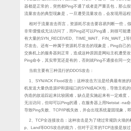
器都是正常的，突然都Ping不通了或者是严重丢包，那么
流量攻击的典型现象是，一旦遭受流量攻击，会发现用远程
相对于流量攻击而言，资源耗尽攻击要容易判断一些，假如
非常缓慢或无法访问了，而Ping还可以Ping通，则很可能遭
有大量的SYN_RECEIVED、TIME_WAIT、FIN_WA
尽攻击。还有一种属于资源耗尽攻击的现象是，Ping自己的
交换机上的服务器则正常，造成这种原因是网站主机遭受攻击
Ping命令，其实带宽还是有的，否则就Ping不通接在同一
当前主要有三种流行的DDOS攻击：
1、SYN/ACK Flood攻击：这种攻击方法是经典最有
机发送大量伪造源IP和源端口的SYN或ACK包，导致主
伪造的故追踪起来比较困难，缺点是实施起来有一定难度，
无法访问，但却可以Ping的通，在服务器上用Netstat -
导致Ping失败、TCP/IP栈失效，并会出现系统凝固现
2、TCP全连接攻击：这种攻击是为了绕过常规防火墙的检
p、Land等DOS攻击的能力，但对于正常的TCP连接是放过