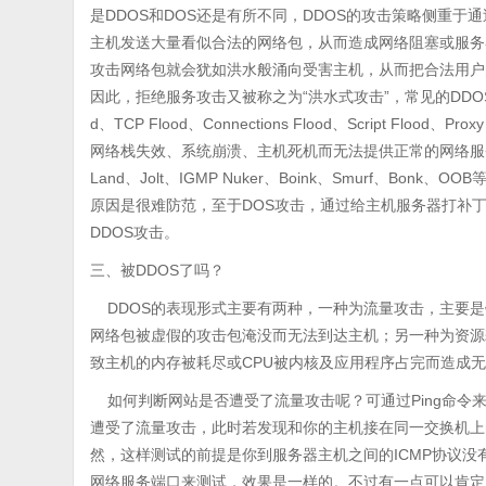
是DDOS和DOS还是有所不同，DDOS的攻击策略侧重于
主机发送大量看似合法的网络包，从而造成网络阻塞或服务
攻击网络包就会犹如洪水般涌向受害主机，从而把合法用户
因此，拒绝服务攻击又被称之为“洪水式攻击”，常见的DDOS攻击手段有S
d、TCP Flood、Connections Flood、Script F
网络栈失效、系统崩溃、主机死机而无法提供正常的网络服务功
Land、Jolt、IGMP Nuker、Boink、Smurf、B
原因是很难防范，至于DOS攻击，通过给主机服务器打补
DDOS攻击。
三、被DDOS了吗？
DDOS的表现形式主要有两种，一种为流量攻击，主要是
网络包被虚假的攻击包淹没而无法到达主机；另一种为资源
致主机的内存被耗尽或CPU被内核及应用程序占完而造成
如何判断网站是否遭受了流量攻击呢？可通过Ping命令来测
遭受了流量攻击，此时若发现和你的主机接在同一交换机上
然，这样测试的前提是你到服务器主机之间的ICMP协议没有
网络服务端口来测试，效果是一样的。不过有一点可以肯定，