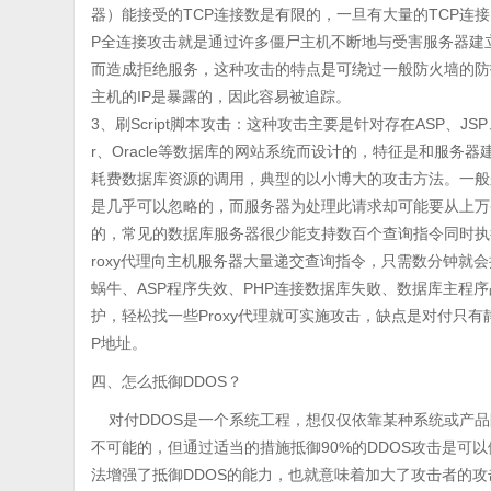
器）能接受的TCP连接数是有限的，一旦有大量的TCP连
P全连接攻击就是通过许多僵尸主机不断地与受害服务器建
而造成拒绝服务，这种攻击的特点是可绕过一般防火墙的防
主机的IP是暴露的，因此容易被追踪。
3、刷Script脚本攻击：这种攻击主要是针对存在ASP、JSP、P
r、Oracle等数据库的网站系统而设计的，特征是和服务
耗费数据库资源的调用，典型的以小博大的攻击方法。一般来
是几乎可以忽略的，而服务器为处理此请求却可能要从上万
的，常见的数据库服务器很少能支持数百个查询指令同时执
roxy代理向主机服务器大量递交查询指令，只需数分钟就
蜗牛、ASP程序失效、PHP连接数据库失败、数据库主程
护，轻松找一些Proxy代理就可实施攻击，缺点是对付只有
P地址。
四、怎么抵御DDOS？
对付DDOS是一个系统工程，想仅仅依靠某种系统或产品防
不可能的，但通过适当的措施抵御90%的DDOS攻击是可
法增强了抵御DDOS的能力，也就意味着加大了攻击者的