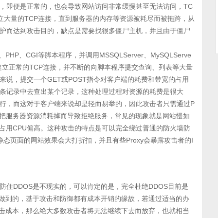
接，即便是正常的，也会导致网站访问非常缓慢甚至无法访问，TC
立大量的TCP连接，直到服务器的内存等资源被耗尽而被拖跨，从
护而达到攻击目的，缺点是需要找很多僵尸主机，并且由于僵尸
HP、CGI等脚本程序，并调用MSSQLServer、MySQLServe
器建立正常的TCP连接，并不断的向脚本程序提交查询、列表等大量
说，提交一个GET或POST指令对客户端的耗费和带宽的占用
条记录中去查出某个记录，这种处理过程对资源的耗费是很大
行，而这对于客户端来说却是轻而易举的，因此攻击者只需通过P
会把服务器资源消耗掉而导致拒绝服务，常见的现象就是网站慢如
序占用CPU偏高。这种攻击的特点是可以完全绕过普通的防火墙防
静态页面的网站效果会大打折扣，并且有些Proxy会暴露攻击者的I
住DDOS是不现实的，可以肯定的是，完全杜绝DDOS目前是
以做到的，基于攻击和防御都有成本开销的缘故，若通过适当的办
攻击成本，那么绝大多数攻击者将无法继续下去而放弃，也就相当