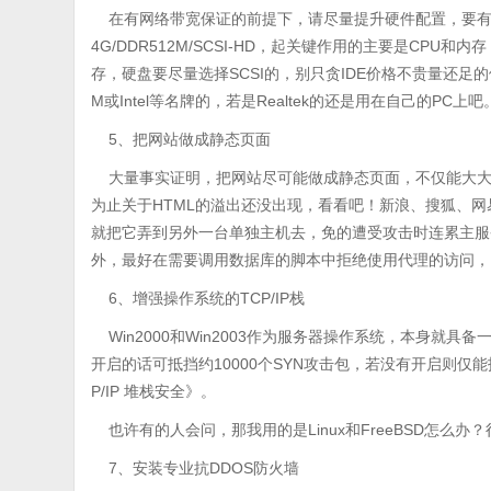
在有网络带宽保证的前提下，请尽量提升硬件配置，要有效对
4G/DDR512M/SCSI-HD，起关键作用的主要是CP
存，硬盘要尽量选择SCSI的，别只贪IDE价格不贵量还
M或Intel等名牌的，若是Realtek的还是用在自己的PC上吧
5、把网站做成静态页面
大量事实证明，把网站尽可能做成静态页面，不仅能大大
为止关于HTML的溢出还没出现，看看吧！新浪、搜狐、
就把它弄到另外一台单独主机去，免的遭受攻击时连累主服
外，最好在需要调用数据库的脚本中拒绝使用代理的访问，
6、增强操作系统的TCP/IP栈
Win2000和Win2003作为服务器操作系统，本身就
开启的话可抵挡约10000个SYN攻击包，若没有开启则仅
P/IP 堆栈安全》。
也许有的人会问，那我用的是Linux和FreeBSD怎么办？很
7、安装专业抗DDOS防火墙