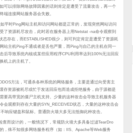
假如可以排除网络故障因素的话则肯定是遭受了流量攻击，再一个
终端连接网站服务器会失败。
平时Ping网站主机和访问网站都是正常的，发现突然网站访问
受了资源耗尽攻击，此时若在服务器上用Netstat -na命令观察到
IT_1等状态存在，而ESTABLISHED很少，则可判定肯定是遭受了资源耗
网站主机Ping不通或者是丢包严重，而Ping与自己的主机在同一
后导致系统内核或某些应用程序CPU利用率达到100%无法回应
交换机上的主机了。
效的DDOS方法，可通杀各种系统的网络服务，主要是通过向受害主
机的缓存资源被耗尽或忙于发送回应包而造成拒绝服务，由于源都是
需要高带宽的僵尸主机支持。少量的这种攻击会导致主机服务器
na命令会观察到存在大量的SYN_RECEIVED状态，大量的这种攻击会
象，即不响应键盘和鼠标。普通防火墙大多无法抵御此种攻击。
查而设计的，一般情况下，常规防火墙大多具备过滤TearDro
的，殊不知很多网络服务程序（如：IIS、Apache等Web服务