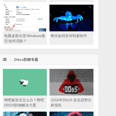
电脑桌面出现‘Windows激
教你如何应对勒索软件
活’如何消除？
Ddos防御专题
ote.reg

emote.reg

网吧被攻击怎么办？网吧
2016年DDoS 攻击趋势分
DDOS防御解决方案
析报告