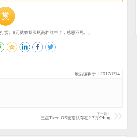
赏
打赏。8元就够我买瓶高档红牛了，感恩不尽。」
最后编辑于：2017/7/14
下一篇：
三星Tizen OS被指认存在2.7万个bug