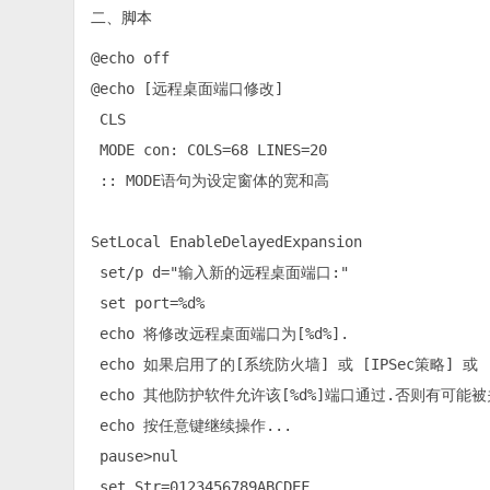
二、脚本
@echo off

@echo [远程桌面端口修改]

 CLS

 MODE con: COLS=68 LINES=20

 :: MODE语句为设定窗体的宽和高

SetLocal EnableDelayedExpansion

 set/p d="输入新的远程桌面端口:"

 set port=%d%

 echo 将修改远程桌面端口为[%d%].

 echo 如果启用了的[系统防火墙] 或 [IPSec策略] 或 [
 echo 其他防护软件允许该[%d%]端口通过.否则有可
 echo 按任意键继续操作...

 pause>nul

 set Str=0123456789ABCDEF
