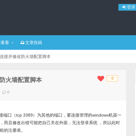
登录
便看看
文章投稿
程桌面连接并修改防火墙配置脚本
0
修改防火墙配置脚本
◆
◆
0
端口（tcp 3389）为其他的端口，要连接管理的windows机器一
，而且修改出错可能把自己关在外面，无法登录系统 ，所以此时
前的注册表。