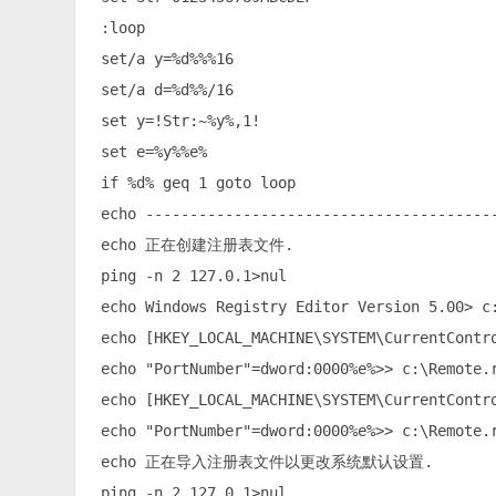
 :loop

 set/a y=%d%%%16

 set/a d=%d%%/16

 set y=!Str:~%y%,1!

 set e=%y%%e%

 if %d% geq 1 goto loop

 echo ----------------------------------------
 echo 正在创建注册表文件.

 ping -n 2 127.0.1>nul

 echo Windows Registry Editor Version 5.00> c:
 echo [HKEY_LOCAL_MACHINE\SYSTEM\CurrentContro
 echo "PortNumber"=dword:0000%e%>> c:\Remote.r
 echo [HKEY_LOCAL_MACHINE\SYSTEM\CurrentContro
 echo "PortNumber"=dword:0000%e%>> c:\Remote.r
 echo 正在导入注册表文件以更改系统默认设置.

 ping -n 2 127.0.1>nul
