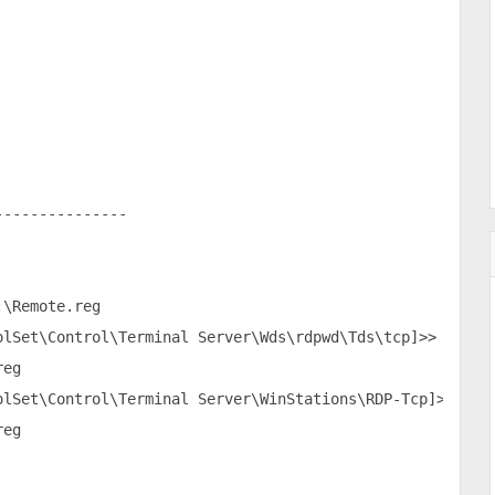
--------------

\Remote.reg

lSet\Control\Terminal Server\Wds\rdpwd\Tds\tcp]>> c:\Rem
eg

lSet\Control\Terminal Server\WinStations\RDP-Tcp]>> c:\R
eg
