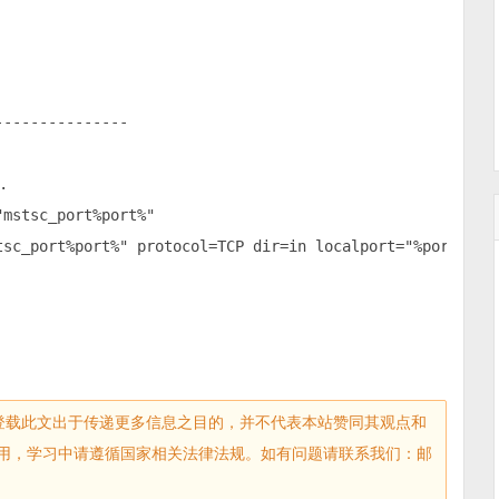
--------------



mstsc_port%port%"

tsc_port%port%" protocol=TCP dir=in localport="%port%" ac
sec.com)登载此文出于传递更多信息之目的，并不代表本站赞同其观点和
用，学习中请遵循国家相关法律法规。如有问题请联系我们：邮