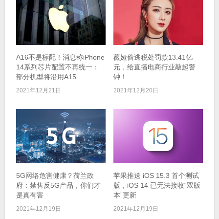
A16不是标配！消息称iPhone
薇娅偷逃税处罚款13.41亿
14系列芯片配置不再统一：
元，给直播电商行业敲起警
部分机型将沿用A15
钟！
2021年12月21日
2021年12月20日
5G网络危害健康？荷兰政
苹果推送 iOS 15.3 首个测试
府：禁售反5G产品，你们才
版，iOS 14 已无法接收“双版
是真有害
本”更新
2021年12月19日
2021年12月19日