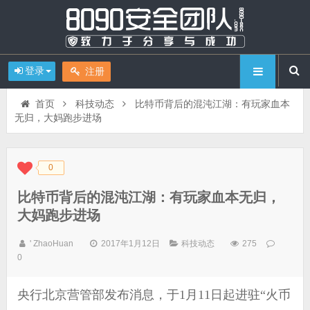
登录
注册
首页
科技动态
比特币背后的混沌江湖：有玩家血本
无归，大妈跑步进场
0
◆
◆
比特币背后的混沌江湖：有玩家血本无归，
大妈跑步进场
' ZhaoHuan
2017年1月12日
科技动态
275
0
央行北京营管部发布消息，于1月11日起进驻“火币