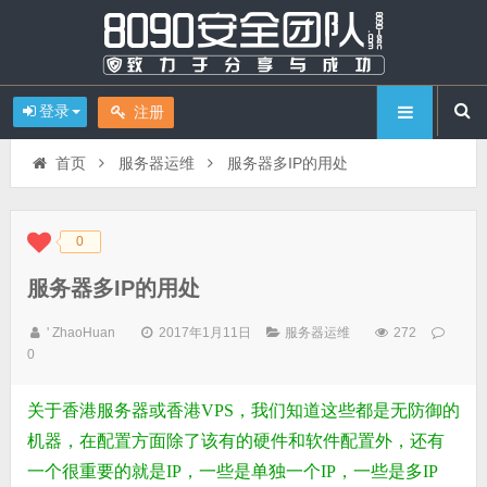
登录
注册
首页
服务器运维
服务器多IP的用处
0
◆
◆
服务器多IP的用处
' ZhaoHuan
2017年1月11日
服务器运维
272
0
关于
香港服务器
或
香港VPS
，我们知道这些都是无防御的
机器，在配置方面除了该有的硬件和软件配置外，还有
一个很重要的就是IP，一些是单独一个IP，一些是多IP