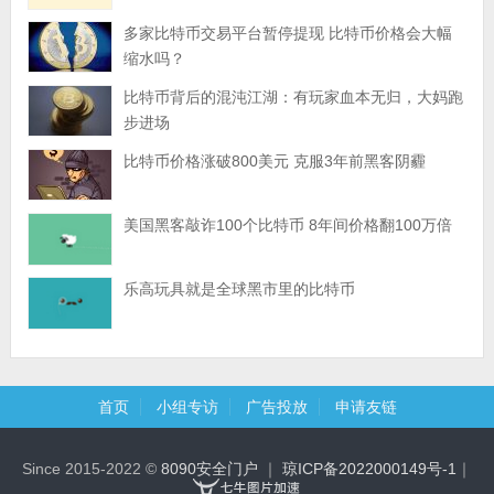
多家比特币交易平台暂停提现 比特币价格会大幅
缩水吗？
比特币背后的混沌江湖：有玩家血本无归，大妈跑
步进场
比特币价格涨破800美元 克服3年前黑客阴霾
美国黑客敲诈100个比特币 8年间价格翻100万倍
乐高玩具就是全球黑市里的比特币
首页
小组专访
广告投放
申请友链
Since 2015-2022 ©
8090安全门户
｜
琼ICP备2022000149号-1
｜