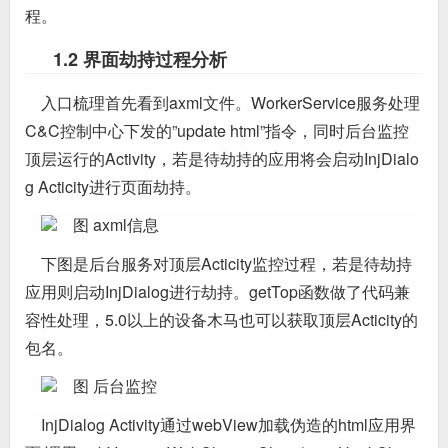
程。
1.2 界面劫持过程分析
入口梳理首先看到axml文件。WorkerService服务处理
C&C控制中心下发的”update html”指令，同时后台监控
顶层运行的Activity，若是待劫持的应用将会启动InjDialo
g Acticity进行页面劫持。
图 axml信息
下图是后台服务对顶层Acticity监控过程，若是待劫持
应用则启动InjDialog进行劫持。getTop函数做了代码兼
容性处理，5.0以上的设备木马也可以获取顶层Acticity的
包名。
图 后台监控
InjDialog Activity通过webView加载伪造的html应用界