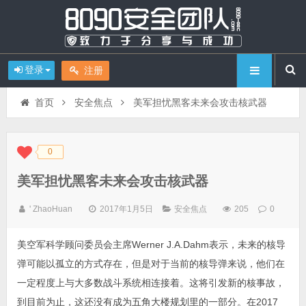
登录
注册
首页
安全焦点
美军担忧黑客未来会攻击核武器
0
◆
◆
美军担忧黑客未来会攻击核武器
' ZhaoHuan
2017年1月5日
安全焦点
205
0
美空军科学顾问委员会主席Werner J.A.Dahm表示，未来的核导
弹可能以孤立的方式存在，但是对于当前的核导弹来说，他们在
一定程度上与大多数战斗系统相连接着。这将引发新的核事故，
到目前为止，这还没有成为五角大楼规划里的一部分。在2017