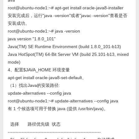
ava
root@ubuntu-node1:~# apt-get install oracle-java8-installer
安装完成后，运行"java -version"或者"javac -version"查看是否
安装成功。
root@ubuntu-node1:~# java -version
java version "1.8.0_101"
Java(TM) SE Runtime Environment (build 1.8.0_101-b13)
Java HotSpot(TM) 64-Bit Server VM (build 25.101-b13, mixed
mode)
4、配置$JAVA_HOME 环境变量
apt-get install oracle-java8-set-default、
（1）找出Java的安装路径:
update-alternatives --config java
root@ubuntu-node1:~# update-alternatives --config java
有 1 个候选项可用于替换 java (提供 /usr/bin/java)。
选择 路径优先级 状态
------------------------------------------------------------