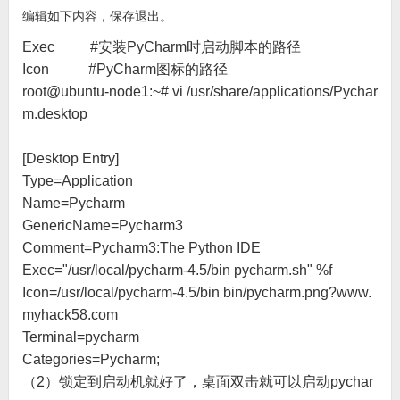
编辑如下内容，保存退出。
Exec #安装PyCharm时启动脚本的路径
Icon #PyCharm图标的路径
root@ubuntu-node1:~# vi /usr/share/applications/Pychar
m.desktop
[Desktop Entry]
Type=Application
Name=Pycharm
GenericName=Pycharm3
Comment=Pycharm3:The Python IDE
Exec="/usr/local/pycharm-4.5/bin pycharm.sh" %f
Icon=/usr/local/pycharm-4.5/bin bin/pycharm.png?www.
myhack58.com
Terminal=pycharm
Categories=Pycharm;
（2）锁定到启动机就好了，桌面双击就可以启动pychar