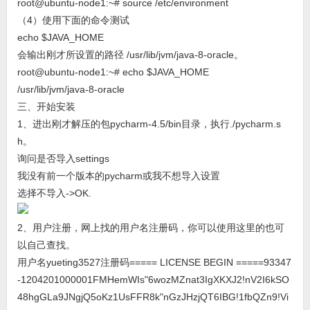
root@ubuntu-node1:~# source /etc/environment
（4）使用下面的命令测试
echo $JAVA_HOME
会输出刚才所设置的路径 /usr/lib/jvm/java-8-oracle。
root@ubuntu-node1:~# echo $JAVA_HOME
/usr/lib/jvm/java-8-oracle
三、开始安装
1、进出刚才解压的包pycharm-4.5/bin目录，执行./pycharm.s
h。
询问是否导入settings
我没有前一个版本的pycharm或我不想导入设置
选择不导入->OK.
2、用户注册，网上找的用户名注册码，你可以使用这里的也可
以自己查找。
用户名yueting3527注册码===== LICENSE BEGIN =====93347
-1204201000001FMHemWIs"6wozMZnat3IgXKXJ2!nV2I6kSO
48hgGLa9JNgjQ5oKz1UsFFR8k"nGzJHzjQT6IBG!1fbQZn9!Vi