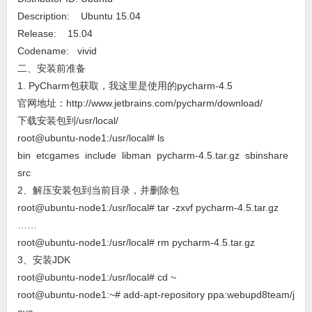
Description: Ubuntu 15.04
Release: 15.04
Codename: vivid
二、安装前准备
1. PyCharm包获取，我这里是使用的pycharm-4.5
官网地址：http://www.jetbrains.com/pycharm/download/
下载安装包到/usr/local/
root@ubuntu-node1:/usr/local# ls
bin etcgames include libman pycharm-4.5.tar.gz sbinshare
src
2、解压安装包到当前目录，并删除包
root@ubuntu-node1:/usr/local# tar -zxvf pycharm-4.5.tar.gz
……
root@ubuntu-node1:/usr/local# rm pycharm-4.5.tar.gz
3、安装JDK
root@ubuntu-node1:/usr/local# cd ~
root@ubuntu-node1:~# add-apt-repository ppa:webupd8team/j