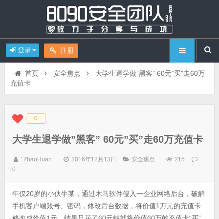
登录
注册
首页
安全焦点
大学生退学做”黑客” 60元”买”走60万
充值卡
0
◆
◆
大学生退学做”黑客” 60元”买”走60万充值卡
' ZhaoHuan
2016年12月13日
安全焦点
215
0
年仅20岁的小伙牛某，通过木马软件侵入一企业网络后台，破解
手机客户端账号、密码，修改后台数据，将价值1万元的充值卡
修改成价值1元，结果只花了60元钱就将价值60万的充值卡“买”