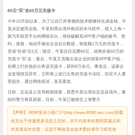
60元“买”走60万元充值卡
今年10月份以来，为了让自己所掌握的技术能够转化成金钱，牛
某决定铤而走险。牛某利用从境外购买的木马软件，侵入上海一
家汽车租赁平台的网络后台，很快破解其APP客户端的账号、密
码；接着，他动手修改企业后台数据，将面额1万元的充值卡，
变成“价值”仅1元；随后，牛某仅仅花费60元，就将价值60万的
充值卡“买”走；最后，牛某又克隆出该企业的假冒APP客户端，
在网上打折低价出售该充值卡，获利8万余元。事发后，该家企
业发现情况异常，立即将上述已出售的充值卡冻结，但买卡人遭
受损失，通过网络投诉，直至案发。
日前，定远县公安局根据线索，获悉牛某出现在定远县境内，遂
组织警力将其抓获。目前，牛某已被移交上海警方
【声明】:8090安全小组门户(http://www.8090-sec.com)登载
此文出于传递更多信息之目的，并不代表本站赞同其观点和
对其真实性负责，仅适于网络安全技术爱好者学习研究使