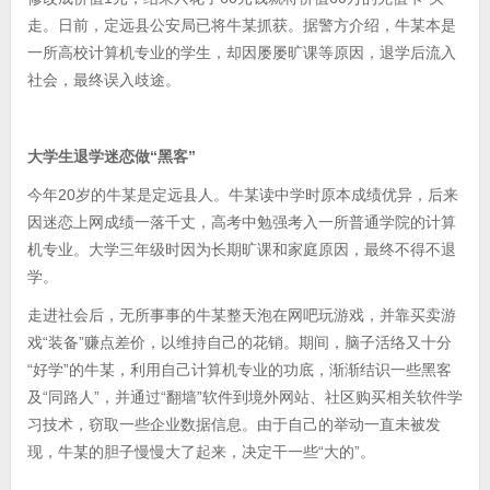
走。日前，定远县公安局已将牛某抓获。据警方介绍，牛某本是
一所高校计算机专业的学生，却因屡屡旷课等原因，退学后流入
社会，最终误入歧途。
大学生退学迷恋做“黑客”
今年20岁的牛某是定远县人。牛某读中学时原本成绩优异，后来
因迷恋上网成绩一落千丈，高考中勉强考入一所普通学院的计算
机专业。大学三年级时因为长期旷课和家庭原因，最终不得不退
学。
走进社会后，无所事事的牛某整天泡在网吧玩游戏，并靠买卖游
戏“装备”赚点差价，以维持自己的花销。期间，脑子活络又十分
“好学”的牛某，利用自己计算机专业的功底，渐渐结识一些黑客
及“同路人”，并通过“翻墙”软件到境外网站、社区购买相关软件学
习技术，窃取一些企业数据信息。由于自己的举动一直未被发
现，牛某的胆子慢慢大了起来，决定干一些“大的”。