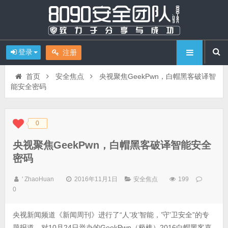
登录
注册
首页
安全焦点
央视聚焦GeekPwn，白帽黑客破译智
能安全密码
0
◆
◆
央视聚焦GeekPwn，白帽黑客破译智能安全
密码
' ZhaoHuan
2016年11月1日
安全焦点
199
0
央视新闻频道《新闻周刊》进行了“人’攻’智能，’守’卫安全”的专
题报道，对10月24日举办的GeekPwn（极棒）2016白帽黑客嘉