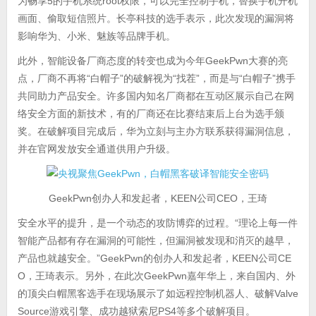
为畅享5的手机系统root权限，可以完全控制手机，替换手机开机
画面、偷取短信照片。长亭科技的选手表示，此次发现的漏洞将
影响华为、小米、魅族等品牌手机。
此外，智能设备厂商态度的转变也成为今年GeekPwn大赛的亮
点，厂商不再将“白帽子”的破解视为“找茬”，而是与“白帽子”携手
共同助力产品安全。许多国内知名厂商都在互动区展示自己在网
络安全方面的新技术，有的厂商还在比赛结束后上台为选手颁
奖。在破解项目完成后，华为立刻与主办方联系获得漏洞信息，
并在官网发放安全通道供用户升级。
GeekPwn创办人和发起者，KEEN公司CEO，王琦
安全水平的提升，是一个动态的攻防博弈的过程。“理论上每一件
智能产品都有存在漏洞的可能性，但漏洞被发现和消灭的越早，
产品也就越安全。”GeekPwn的创办人和发起者，KEEN公司CE
O，王琦表示。另外，在此次GeekPwn嘉年华上，来自国内、外
的顶尖白帽黑客选手在现场展示了如远程控制机器人、破解Valve
Source游戏引擎、成功越狱索尼PS4等多个破解项目。