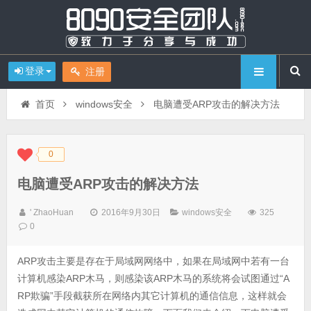
登录
注册
首页
windows安全
电脑遭受ARP攻击的解决方法
0
◆
◆
电脑遭受ARP攻击的解决方法
' ZhaoHuan
2016年9月30日
windows安全
325
0
ARP攻击主要是存在于局域网网络中，如果在局域网中若有一台
计算机感染ARP木马，则感染该ARP木马的系统将会试图通过“A
RP欺骗”手段截获所在网络内其它计算机的通信信息，这样就会