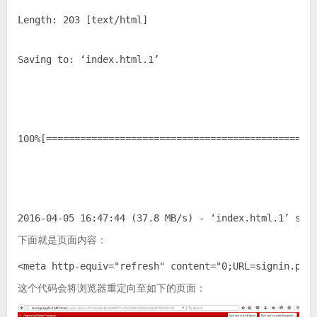
Length: 
203
 [text/html]

Saving to: ‘index.html
.1
’

100
%[===============================================
2016
-04
-05
16
:
47
:
44
 (
37.8
 MB/s) - ‘index.html
.1
’ sav
下面就是页面内容：
<meta http-equiv="refresh" content="
0
;URL=signin.php
这个代码会将浏览器重定向至如下的页面：