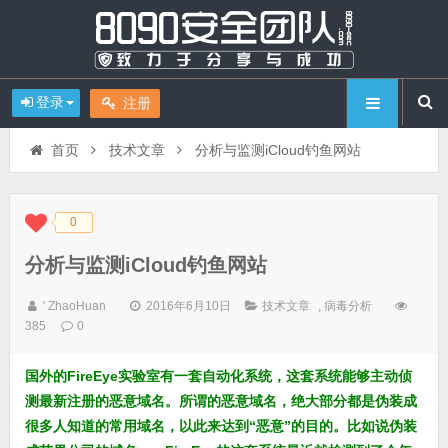
登录
注册
首页
技术文章
分析与监测iCloud钓鱼网站
0
◆
◆
分析与监测iCloud钓鱼网站
' ZhaoHuan
2016年6月10日
技术文章
,
病毒分析
385
0
国外的FireEye实验室有一套自动化系统，这套系统能够主动侦
测最新注册的恶意域名。所谓的恶意域名，绝大部分都是伪装成
很多人知道的常用域名，以此来达到“恶意”的目的。比如说伪装