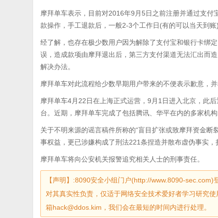
摩拜单车表示，目前对2016年9月5日之前注册并通过支
款操作，手工退款后，一般2-3个工作日(有的可以当天到账
经了解，也存在极少数用户因为解除了支付宝和银行卡绑定
误，造成款项由摩拜退出后，第三方支付渠道无法汇出而造
解决办法。
摩拜单车对此流程给少数早期用户带来的不便表示歉意，并
摩拜单车4月22日在上海正式运营，9月1日进入北京，此
台。近期，摩拜单车完成了包括腾讯、华平在内的多家机构
关于不明来源的谣言稿件所称的“盲目扩张或致摩拜资金断
事权益，更已涉嫌构成了刑法221条捏造并散布虚伪事实
摩拜单车将向公安机关报警追究相关人士的刑事责任。
【声明】:8090安全小组门户(http://www.8090-
对其真实性负责，仅适于网络安全技术爱好者学习研究使
箱hack@ddos.kim，我们会在最短的时间内进行处理。