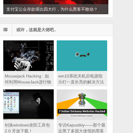
支付宝公众存款堪比四大行，为什么黑客不敢动？
或许，这就是大佬吧..
Mousejack Hacking : 如
win10系统关机后电源指
何利用MouseJack进行物
示灯一直长亮的解决方法
理攻击
钊涣windows攻防工具包
专访Kapustkiy——那个最
2.0 开放下载！
近黑了多国大使馆的黑客