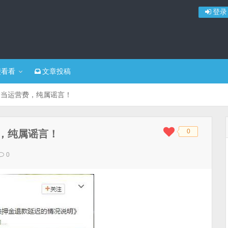
登录
便看看
文章投稿
金当运营费，纯属谣言！
0
，纯属谣言！
◆
◆
0