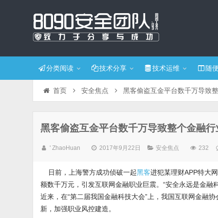
分类阅读
技术分享
技术运维
随
首页
安全焦点
黑客偷盗互金平台数千万导致
黑客偷盗互金平台数千万导致整个金融行
' ZhaoHuan
2017年9月22日
安全焦点
232
日前，上海警方成功侦破一起
黑客
进犯某理财APP特大
额数千万元，引发互联网金融职业巨震。“安全永远是金融
近来，在“第二届我国金融科技大会”上，我国互联网金融
新，加强职业风控建造。