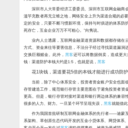
深圳市人大常委经济工委委员、深圳市互联网金融商
滥竽充数者再无立锥之地，网络安全上升为渠道合规的必要
定的安全，只要不断习惯新环境，保持与时俱进的体系防
死存亡，互金企业万万不可粗心。”向隽说。
业内人士透露，互联网金融渠道资源和数据都存储在
方式、资金来往等要害信息，不法分子经过寻找渠道漏洞
交换巨额赎金。此外，
黑客
还可以将数据倒卖，造成更大
钱﹕渠道防护本钱大约是1:5，也就是说，
黑客
花1块钱，渠道要花5倍的本钱才能进行成功防
当前，除了中心体系安全，投资者资金账户安全也面
存管建造工作，规范银行存管主要意图在于避免投资者资
更高。但是，银行存管对接对渠道和银行两边体系的兼容
很多的人力、财力。一旦某个环节呈现失误，
黑客
就能借此
作为我国首批研制互联网金融体系的先行者——迪蒙
系架构、草创原生态代码开发的互金小贷体系、网贷体系、
客户至今无一发生过
黑客
进犯停摆事件，被誉为最威望、