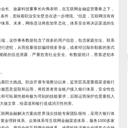
会会长、迪蒙科技董事长向隽表明，在互联网金融监管重拳之下，
条件，意味着职业安全壁垒在进一步增强。“但是，互联网没有肯
护体系。未来，网络违法将愈加常态化，体系安全将决议渠道的生
云端，这些事务数据包含了很多的用户信息，包含家庭住址、联系
进行进犯，从而批量借款骗得很多资金，或者经过敲诈勒索的形式
规模的信息泄露，严重危害社会安全。有数据统计，黑客进犯本
护。
临着巨大挑战。职业开展专项整治以来，监管层高度重视渠道银行
金被恶意提取和运用，将投资者资金账户接入银行体系，安全性也
性和可拓展性都有极为苛刻的技能要求，后期运营保护也需要投入
大做文章，给渠道和银行造成消灭性伤害。
互联网金融解决方案由世界顶尖技能专家团队领衔，采用大银行体
黄金理财体系、众筹体系等互联网金融渠道体系，服务1000多家
最专业、最安全的互联网金融体系。迪蒙科技还推出全球首个金融