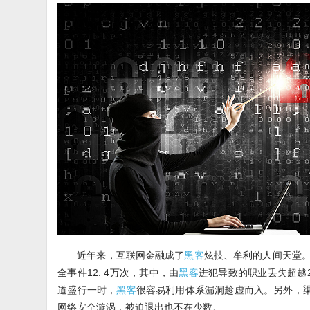
近年来，互联网金融成了
黑客
炫技、牟利的人间天堂
全事件12. 4万次，其中，由
黑客
进犯导致的职业丢失超越2
道盛行一时，
黑客
很容易利用体系漏洞趁虚而入。另外，
网络安全漩涡，被迫退出也不在少数。