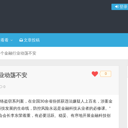
登录
便看看
文章投稿
整个金融行业动荡不安
0
业动荡不安
◆
◆
0
网络盗窃系列案，在全国30余省份抓获违法嫌疑人上百名，涉案金
科技发展的生命线，防控风险永远是金融科技从业者的必修课。”
协会会长李东荣着重，有必要活跃、稳妥、有序地开展金融科技创