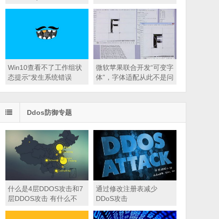
5580)
一条龙指引
Win10查看不了工作组状
微软苹果联合开发“可变字
态提示“发生系统错误
体”，字体适配从此不是问
6118”
题
Ddos防御专题
什么是4层DDOS攻击和7
通过修改注册表减少
层DDOS攻击 有什么不
DDoS攻击
同？