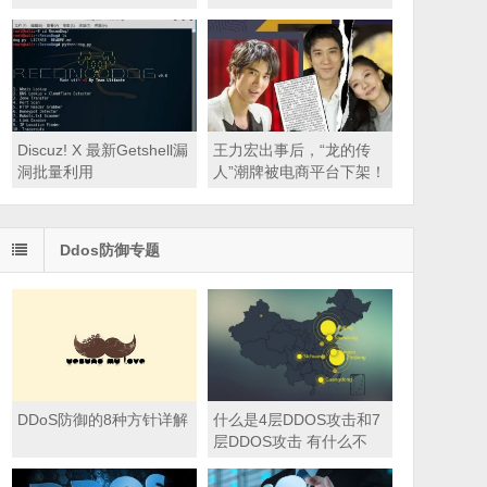
的问题
Discuz! X 最新Getshell漏
王力宏出事后，“龙的传
洞批量利用
人”潮牌被电商平台下架！
多家品牌与其解约！
Ddos防御专题
DDoS防御的8种方针详解
什么是4层DDOS攻击和7
层DDOS攻击 有什么不
同？