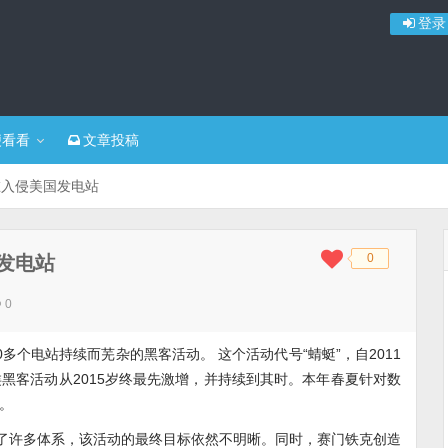
登录
便看看
文章投稿
在入侵美国发电站
0
发电站
◆
◆
0
个电站持续而芜杂的黑客活动。 这个活动代号“蜻蜓”，自2011
黑客活动从2015岁终最先激增，并持续到其时。本年春夏针对数
。
制了许多体系，该活动的最终目标依然不明晰。同时，赛门铁克创造