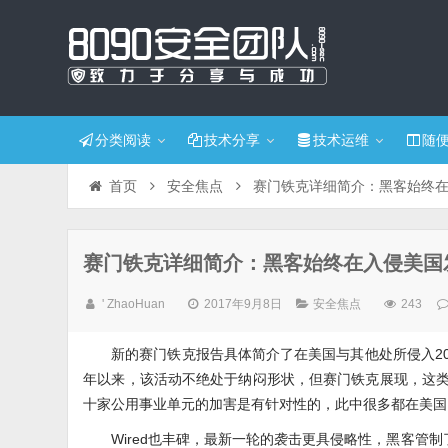
分类阅读
技术分享
技术运维
随
首页
安全焦点
赛门铁克详细简介：黑客始终
赛门铁克详细简介：黑客始终在入侵美国
' ZhaoHuan
2017年9月8日
安全焦点
243
新的赛门铁克报告具体简介了在美国与其他处所侵入20多
年以来，该活动不绝处于纳闷形状，但赛门铁克展现，这类
十家公用事业单元的加害是有针对性的，此中很多都在美国
Wired也丰碑，最新一轮的袭击更具侵略性，黑客管