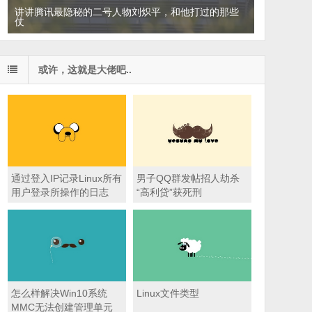
讲讲腾讯最隐秘的二号人物刘炽平，和他打过的那些
仗
或许，这就是大佬吧..
通过登入IP记录Linux所有
男子QQ群发帖招人劫杀
用户登录所操作的日志
“高利贷”获死刑
怎么样解决Win10系统
Linux文件类型
MMC无法创建管理单元