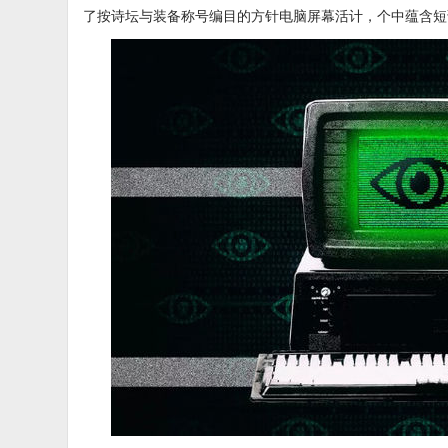
了按诗坛与装备称号编目的方针电脑屏幕活计，个中蕴含短语“