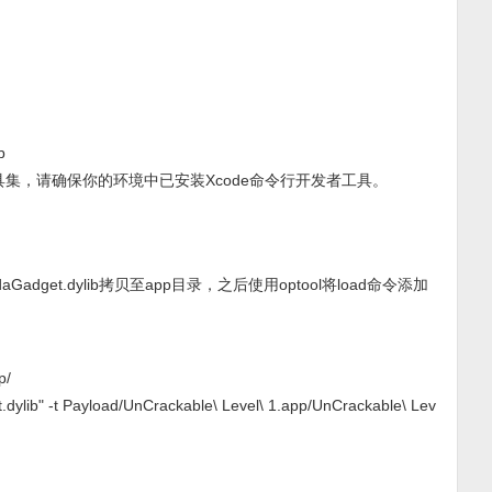
b
工具集，请确保你的环境中已安装Xcode命令行开发者工具。
adget.dylib拷贝至app目录，之后使用optool将load命令添加
p/
t.dylib" -t Payload/UnCrackable\ Level\ 1.app/UnCrackable\ Lev