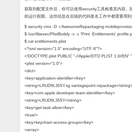
获取到配置文件后，你可以使用security工具检查其内
的运行权限。这些信息在后续的代码签名工作中都需要用到，
$ security cms -D -i AwesomeRepackaging.mobileprovision 
$ /usr/libexec/PlistBuddy -x -c 'Print :Entitlements' profile.p
$ cat entitlements.plist
<?xml version="1.0" encoding="UTF-8"?>
<!DOCTYPE plist PUBLIC "-//Apple//DTD PLIST 1.0//EN" "
<plist version="1.0">
<dict>
<key>application-identifier</key>
<string>LRUD9L355Y.sg.vantagepoint.repackage</string
<key>com.apple.developer.team-identifier</key>
<string>LRUD9L355Y</string>
<key>get-task-allow</key>
<true/>
<key>keychain-access-groups</key>
<array>