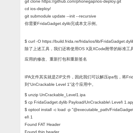
git clone https://github.com/phonegap/ios-deploy.git
cd ios-deploy/
git submodule update --init --recursive
你需要FridaGadget.dylib完成本文示例。
$ curl -O https://build.frida.re/frida/ios/lib/FridaGadget.dyli
除了上述工具，我们还将使用OS X及XCode附带的标准
应用的修改、重新打包和重新签名
IPA文件其实就是ZIP文件，因此我们可以解压ipa包，将FridaG
到“UnCrackable Level 1”这个应用中。
$ unzip UnCrackable_Level1.ipa
$ cp FridaGadget.dylib Payload/UnCrackable\ Level\ 1.ap
$ optool install -c load -p "@executable_path/FridaGadge
el\ 1
Found FAT Header
Found thin header...