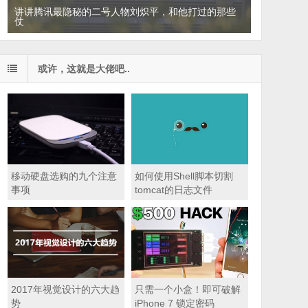
讲讲腾讯最隐秘的二号人物刘炽平，和他打过的那些
仗
或许，这就是大佬吧..
移动硬盘选购的九个注意
如何使用Shell脚本切割
事项
tomcat的日志文件
2017年视觉设计的六大趋
只需一个小盒！即可破解
势
iPhone 7 锁定密码