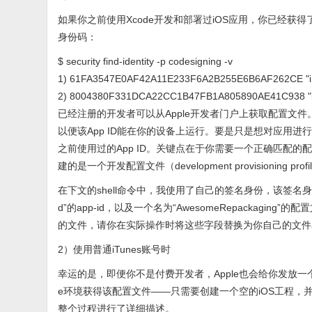
如果你之前使用Xcode开发和部署过iOS应用，你已经获得
身份码：
$ security find-identity -p codesigning -v
1) 61FA3547E0AF42A11E233F6A2B255E6B6AF262CE "iPhone 
2) 8004380F331DCA22CC1B47FB1A805890AE41C938 "iPh
已经注册的开发者可以从Apple开发者门户上获取配置文件
以便该App ID能在你的设备上运行。要是只是想对应用进
之前使用过的App ID。关键点在于你需要一个正确匹配
建的是一个开发配置文件（development provisioning profi
在下文的shell命令中，我使用了自己的签名身份，该签名身份与
d”的app-id，以及一个名为“AwesomeRepackaging”的配置文
的文件，请你在实际操作时将这些字段替换为你自己的文件
2）使用普通iTunes账号时
幸运的是，即便你不是付费开发者，Apple也会给你发放一个
e环境获得该配置文件——只需要创建一个空的iOS工程，并从应用容
整个过程进行了详细描述。