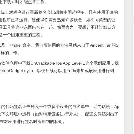
店上下载）时才能正常工作。
OS系统上对程序进行重新签名会比想象中困难得多。只有使用正确的
应用程序正常运行。这使得你需要熟知许多概念：如不同类型的证
le的编译工具将这些东西结合在一起。简而言之，要想让不经过默认方
会是一个困难重重的过程。
一些shell命令。我们所使用的方法灵感来自于Vincent Tan的S
同样的工作。
e软件仓库中下载UnCrackable Ios App Level 1这个示例应用，我
daGadget.dylib，以便后续可以用Frida来加载该应用进行测
开发者的代码签名证书列入一个或多个设备的白名单中。话句话说，Ap
的上下文环境中运行（如对特定设备进行调试）。配置文件还列出了
在对应用进行签名时所用到的私钥。