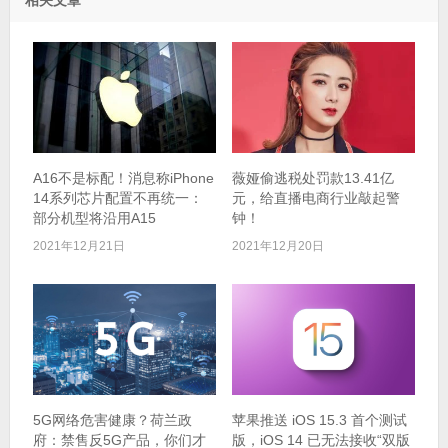
A16不是标配！消息称iPhone
薇娅偷逃税处罚款13.41亿
14系列芯片配置不再统一：
元，给直播电商行业敲起警
部分机型将沿用A15
钟！
2021年12月21日
2021年12月20日
5G网络危害健康？荷兰政
苹果推送 iOS 15.3 首个测试
府：禁售反5G产品，你们才
版，iOS 14 已无法接收“双版