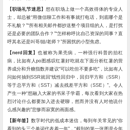
【职场礼节迷思】
想在职场上做一个高效得体的专业人
士，却总被“用微信聊工作和有事就打电话，到底哪个是
不礼貌？”“所有相关邮件都抄送整个项目组的人，是打扰
还是必要的团队合作？”“怎样称呼比自己资深的同事？直
呼其名还是叫哥/姐/老师？”所困扰的小型焦虑。
【nerd回复】
也被称为果壳病，一种强行科普的抬杠
病，比如有人po图感叹红薯好吃就在下面分析红薯的营
养成分和升糖指数并建议“可以吃但不要多吃”，比如有人
问如何抽到SSR就回“线性回归中，回归平方和（SSR）
等于总平方和（SST）减去残差平方和（SSE）”。令人
产生一种“想融入大家的书呆子学霸，每次看到大家在热
烈讨论什么都要加入进去硬聊，然而并没有人对他说什
么感兴趣的”悲惨而寂寞的画面感。
【新年签】
数字时代的低成本迷信，每到年关常见的“你
看到的头三个单词代表着一年”，“截到的第一张图是今年