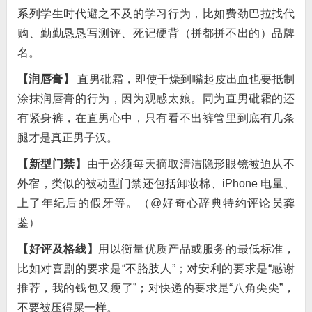
系列学生时代避之不及的学习行为，比如费劲巴拉找代
购、勤勤恳恳写测评、死记硬背（拼都拼不出的）品牌
名。
【润唇膏】
直男砒霜，即使干燥到嘴起皮出血也要抵制
涂抹润唇膏的行为，因为观感太娘。同为直男砒霜的还
有紧身裤，在直男心中，只有看不出裤管里到底有几条
腿才是真正男子汉。
【新型门禁】
由于必须每天摘取清洁隐形眼镜被迫从不
外宿，类似的被动型门禁还包括卸妆棉、iPhone 电量、
上了年纪后的假牙等。（@好奇心辞典特约评论员龚
鉴）
【好评及格线】
用以衡量优质产品或服务的最低标准，
比如对喜剧的要求是“不胳肢人”；对安利的要求是“感谢
推荐，我的钱包又瘦了”；对快递的要求是“八角尖尖”，
不要被压得屎一样。