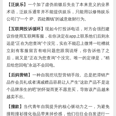
【泛娱乐】
一个加了虚伪前缀后失去了本来意义的业界
术语，泛娱乐通常并不能提供娱乐，只能用以修饰娱乐
公司门“一个 IP、四处圈钱”的诚意敛财行为。
【互联网投诉循环】
现如今打投诉电话，对方会强烈建
议你使用互联网客服，在你决定在app上联系他们后则永
远是“正在为您查询”个没完，实在不能忍上微博一吐槽就
立刻有客服留言有啥问题您跟我说呀，你告诉他了之
后，就又是“正在为您查询”个没完。唯一的定律是，“稍
后给您回电”永远不会回电。
【后妈营销】
一种自我挖坑型营销手段。总是把滞销产
品作会员礼或者满减赠品容易让人产生“这款产品不是这
个品牌亲生的吧”的怀疑而更不愿意买，导致该产品越来
越卖不出。
【撞款】
当代青年自我提升的核心驱动力之一，为避免
撞鞋撞衫撞化妆品带来掉价感，他们往往会自发进行一