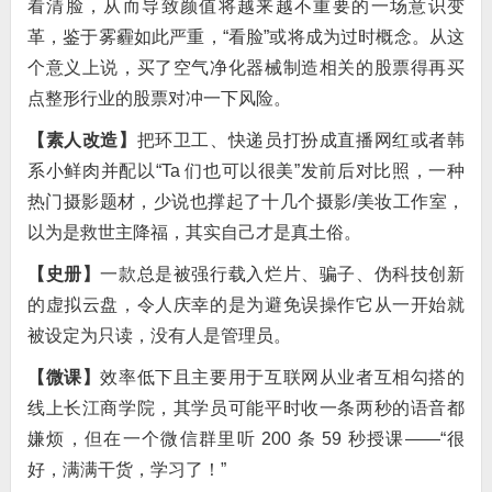
看清脸，从而导致颜值将越来越不重要的一场意识变
革，鉴于雾霾如此严重，“看脸”或将成为过时概念。从这
个意义上说，买了空气净化器械制造相关的股票得再买
点整形行业的股票对冲一下风险。
【素人改造】
把环卫工、快递员打扮成直播网红或者韩
系小鲜肉并配以“Ta 们也可以很美”发前后对比照，一种
热门摄影题材，少说也撑起了十几个摄影/美妆工作室，
以为是救世主降福，其实自己才是真土俗。
【史册】
一款总是被强行载入烂片、骗子、伪科技创新
的虚拟云盘，令人庆幸的是为避免误操作它从一开始就
被设定为只读，没有人是管理员。
【微课】
效率低下且主要用于互联网从业者互相勾搭的
线上长江商学院，其学员可能平时收一条两秒的语音都
嫌烦，但在一个微信群里听 200 条 59 秒授课——“很
好，满满干货，学习了！”