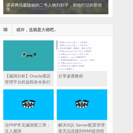
讲讲腾讯最隐秘的二号人物刘炽平，和他打过的那些
仗
Google和必应都无法替代的10大深网搜索引擎
或许，这就是大佬吧..
【漏洞分析】Oracle酒店
分享渗透教程
管理平台的远程命令执行
和持卡人数据解密漏洞分
析
论PHP常见漏洞第三弹：
解决SQL Server配置管理
注入漏洞
器无法连接到WMI提供程