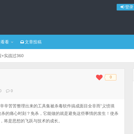
登录
便看看
文章投稿
+实战过360
0
◆
◆
0
0
过辛辛苦苦整理出来的工具集被杀毒软件搞成面目全非而“义愤填
被杀的痛心时刻？免杀，它能做的就是避免这些事情的发生！使杀
，将是思想的飞跃与技术的成长。