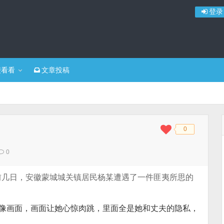
登录
便看看
文章投稿
0
◆
◆
0
前几日，安徽蒙城城关镇居民杨某遭遇了一件匪夷所思的
录像画面，画面让她心惊肉跳，里面全是她和丈夫的隐私，