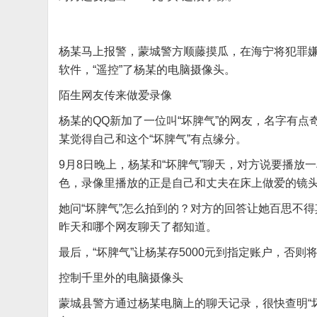
杨某马上报警，蒙城警方顺藤摸瓜，在海宁将犯罪嫌
软件，“遥控”了杨某的电脑摄像头。
陌生网友传来做爱录像
杨某的QQ新加了一位叫“坏脾气”的网友，名字有
某觉得自己和这个“坏脾气”有点缘分。
9月8日晚上，杨某和“坏脾气”聊天，对方说要播放
色，录像里播放的正是自己和丈夫在床上做爱的镜
她问“坏脾气”怎么拍到的？对方的回答让她百思不得
昨天和哪个网友聊天了都知道。
最后，“坏脾气”让杨某存5000元到指定账户，否则
控制千里外的电脑摄像头
蒙城县警方通过杨某电脑上的聊天记录，很快查明“