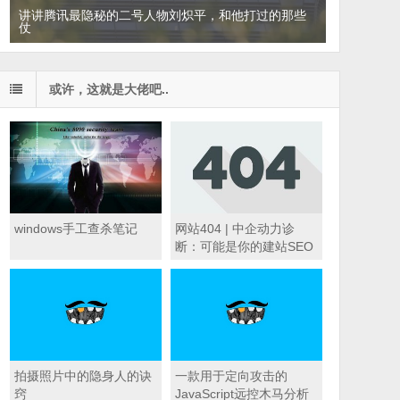
讲讲腾讯最隐秘的二号人物刘炽平，和他打过的那些
仗
或许，这就是大佬吧..
windows手工查杀笔记
网站404 | 中企动力诊
断：可能是你的建站SEO
优化平台没选好？
拍摄照片中的隐身人的诀
一款用于定向攻击的
窍
JavaScript远控木马分析