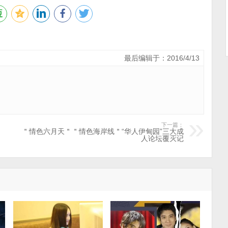
最后编辑于：2016/4/13
下一篇：
＂情色六月天＂＂情色海岸线＂“华人伊甸园”三大成
人论坛覆灭记