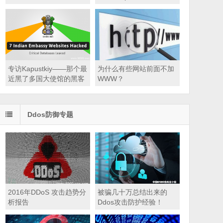
专访Kapustkiy——那个最
为什么有些网站前面不加
近黑了多国大使馆的黑客
WWW？
Ddos防御专题
2016年DDoS 攻击趋势分
被骗几十万总结出来的
析报告
Ddos攻击防护经验！