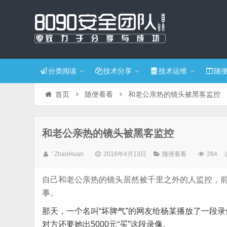
分类阅读
技术分享
技术运维
随
首页
随便看看
和老公亲热的镜头被黑客监控
和老公亲热的镜头被黑客监控
' ZhaoHuan
2016年4月13日
随便看看
284
自己和老公亲热的镜头居然被千里之外的人监控，
事。
那天，一个名叫“坏脾气”的网友给杨某播放了一段
对方还要她出5000元“买”这段录像。