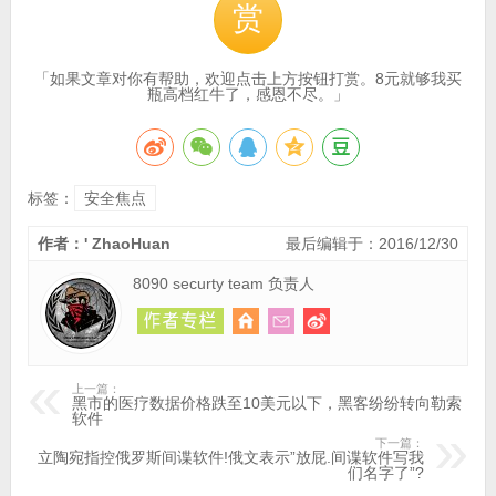
赏
「如果文章对你有帮助，欢迎点击上方按钮打赏。8元就够我买
瓶高档红牛了，感恩不尽。」
标签：
安全焦点
作者：' ZhaoHuan
最后编辑于：2016/12/30
8090 securty team 负责人
上一篇：
黑市的医疗数据价格跌至10美元以下，黑客纷纷转向勒索
软件
下一篇：
立陶宛指控俄罗斯间谍软件!俄文表示”放屁.间谍软件写我
们名字了”?