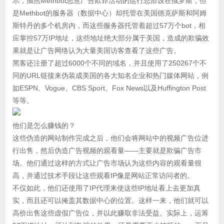
示，虽然Methbot恶意广告欺诈活动的运行总部设在俄罗斯，但
是Methbot的服务器（数据中心）却托管在美国德克萨斯和阿姆
斯特丹的多个机房内，而这些服务器托管着超过57万个bot，相
应掌控57万IP地址，这些地址绝大部分属于美国，造成的欺骗效
果就是让广告网络认为大量美国访客查看了这些广告。
黑客还注册了超过6000个不同的域名，并且使用了250267个不
同的URL链接来伪装成美国的各大知名企业和热门媒体网站，例
如ESPN、Vogue、CBS Sport、Fox News以及Huffington Post
等等。
他们是怎么赚钱的？
这些伪造的网站制作完成之后，他们会将网站中的视频广告位进
行出售，然后伪造广告视频的观看量——主要就是欺骗广告市
场。他们通过这样的方式让广告市场认为这些内容的观看量很
高，并通过技术手段让这些观看IP像是网站正常访问者的。
不仅如此，他们还使用了IP代理来使这些IP地址看上去更加真
实，而且还可以掩盖其数据中心的位置。这样一来，他们就可以
高价出售这些虚假广告位，并以此赚取非法受益。实际上，运筹