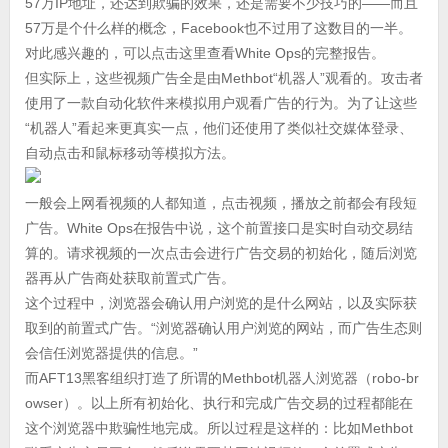
57万IP地址，还达到欺骗的效果，还是需要不少技巧的——而且
57万是个什么样的概念，Facebook也不过用了这数目的一半。
对此感兴趣的，可以点击这里查看White Ops的完整报告。
但实际上，这些视频广告全是由Methbot“机器人”观看的。攻击者
使用了一款自动化软件来模拟用户观看广告的行为。为了让这些
“机器人”看起来更真实一点，他们还使用了类似社交媒体登录、
自动点击和鼠标移动等模拟方法。
一般会上网看视频的人都知道，点击视频，播放之前都会有段短
广告。White Ops在报告中说，这个前置接口是实时自动交易结
算的。请求视频的一次点击会进行广告交易的初始化，随后浏览
器再从广告商处获取前置式广告。
这个过程中，浏览器会确认用户浏览的是什么网站，以及实际获
取到的前置式广告。“浏览器确认用户浏览的网站，而广告生态则
会信任浏览器提供的信息。”
而AFT13黑客组织打造了所谓的Methbot机器人浏览器（robo-br
owser）。以上所有初始化、执行和完成广告交易的过程都能在
这个浏览器中欺骗性地完成。所以过程是这样的：比如Methbot