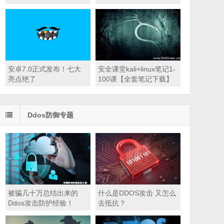
安卓7.0正式发布！七大
安全课堂kali+linux笔记1-
亮点绝了
100课【全套笔记下载】
Ddos防御专题
被骗几十万总结出来的
什么是DDOS攻击 又怎么
Ddos攻击防护经验！
去抵抗？