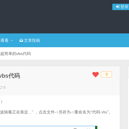
登录
便看看
文章投稿
超简单的vbs代码
0
bs代码
◆
◆
0
！
波病毒正在靠近..." ，点击文件->另存为->重命名为“代码.vbs”。