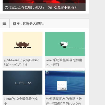
支付宝公众存款堪比四大行，为什么黑客不敢动？
或许，这就是大佬吧..
在VMware上安装Debian
win7系统调整屏幕饱和度
和OpenCV2.4.6
的小窍门
Linux的10个最危险的命
如何恶搞朋友的电脑？教
令
你一招超简单的vbs代码