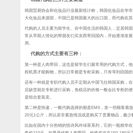
韩国贸易协会和化妆品行业最新统计称，韩国化妆品在华市场
大化妆品来源国，中国已是韩国最大的出口国，而代购在其
代购的人员主要为留学生、在中国生活的韩国人，定居韩国
常从早期人情化的帮朋友们买东西寄回国内，开始逐渐发展
用。
代购的方式主要有三种：
第一种是人肉带回，这也是留学生们最常用的代购方式，他
程机票才能购物，所以日常都是专柜采购，只有等到回国的
还有一种就是专职代购人员不定期从中国飞往韩国采购，在
店缺货就在专柜进行采购，免税店的价格一般会比专柜的便
是组合套装卖。
第二种是快递，一般代购选择的都是EMS，发一些顾客着急
20元1公斤，所以若非紧急情况或是购买了贵重物品，极
比如在国内十分热销的悦诗风吟绿茶系列，它的一瓶精华在
售价210元，如果是代购人肉带回，价格也许在150-18