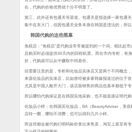
右，代购的价格优势就十分不明显了。
第三、此外还有包通关等渠道。包通关是指选择一家包通关
集中在东大门，但因包通关业务本身在韩国是违法的，所以
韩国代购的这些黑幕
免税店：“免税店”是代购业常常被提到的一个词。相比起
且购买时必须提供30天内的回程机票。而在市内专柜，有
折，代购就可以从中赚取中间差价。
但需要注意的是，专柜和化妆品实体店又是两个不同概念，
来源化妆品的实体店，比如曾经被多家韩媒报道过的位于首
尤其是中国人敞开大门，该店面销售的商品也基本都低于专
所以哪怕代购保证是在韩国实地采购，也不能直接证明代购
化妆品小样：在韩国买化妆品，BA（BeautyAdvise
店转一圈，哪怕不消费，也可以得到几片小样。
而这些都会被代购们明码标价拿出来售卖，淘宝上甚至有专
宝小样店的销量的。