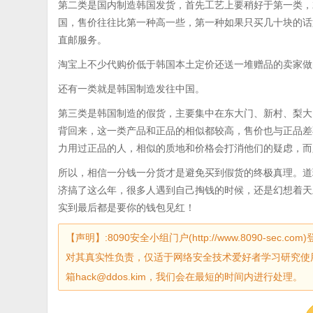
第二类是国内制造韩国发货，首先工艺上要稍好于第一类，
国，售价往往比第一种高一些，第一种如果只买几十块的话
直邮服务。
淘宝上不少代购价低于韩国本土定价还送一堆赠品的卖家做
还有一类就是韩国制造发往中国。
第三类是韩国制造的假货，主要集中在东大门、新村、梨大
背回来，这一类产品和正品的相似都较高，售价也与正品差
力用过正品的人，相似的质地和价格会打消他们的疑虑，而
所以，相信一分钱一分货才是避免买到假货的终极真理。道
济搞了这么年，很多人遇到自己掏钱的时候，还是幻想着天
实到最后都是要你的钱包见红！
【声明】:8090安全小组门户(http://www.8090-
对其真实性负责，仅适于网络安全技术爱好者学习研究使
箱hack@ddos.kim，我们会在最短的时间内进行处理。