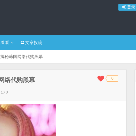
登录
便看看
文章投稿
，揭秘韩国网络代购黑幕
0
网络代购黑幕
◆
◆
0