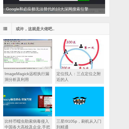
Google和必应都无法替代的10大深网搜索引擎
或许，这就是大佬吧..
ImageMagick远程执行漏
定位找人：三点定位之附
洞分析及利用
近的人
比特币蠕虫勒索病毒侵入
三星I9105p，刷机从入门
中国各大高校及企业,手把
到精通