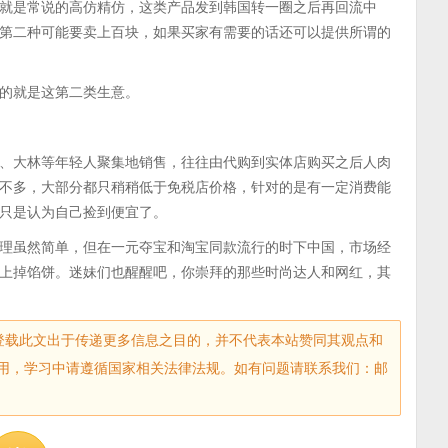
就是常说的高仿精仿，这类产品发到韩国转一圈之后再回流中
第二种可能要卖上百块，如果买家有需要的话还可以提供所谓的
的就是这第二类生意。
、大林等年轻人聚集地销售，往往由代购到实体店购买之后人肉
不多，大部分都只稍稍低于免税店价格，针对的是有一定消费能
只是认为自己捡到便宜了。
理虽然简单，但在一元夺宝和淘宝同款流行的时下中国，市场经
上掉馅饼。迷妹们也醒醒吧，你崇拜的那些时尚达人和网红，其
sec.com)登载此文出于传递更多信息之目的，并不代表本站赞同其观点和
用，学习中请遵循国家相关法律法规。如有问题请联系我们：邮