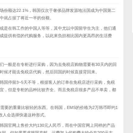
份额达22.1%，韩国仅次于奢侈品牌发源地法国成为中国第二
中就占据了将近一半的份额。
或是在韩工作的中国人等等，其中尤以中国留学生为主，他们通
成提供有偿的代购服务，以此来负担相比国内更高昂的生活费
们一般是在专柜进行采购，因为去免税店购物需要有30天内的回
时候才能去免税店代购，然后回国的时候直接背回来。
韩国停留3~5天不等，根据客人的订单在免税店进行采购，免税
宜，但是专柜的品种比较齐全。而且免税店很多产品不单卖，都
需要的重量比较轻的东西。在韩国，EMS的价格为2万韩币即约1
少数人会选择快递这种形式。
韩国官网上售价大约130元人民币，而在中国官网上同样的产品
0元之间，但如果要求韩国直邮，运费加上代购费大约会在200元左