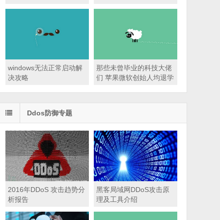
手教小白如何防范
windows无法正常启动解
那些未曾毕业的科技大佬
决攻略
们 苹果微软创始人均退学
Ddos防御专题
2016年DDoS 攻击趋势分
黑客局域网DDoS攻击原
析报告
理及工具介绍