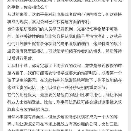
的事物，你会相信么？
从以前来看，这似乎是科幻电影或者虚构小说的概念，但这很快
将成为现实，索尼公司已经获得这方面的专利。
也许索尼研发部门的人员早已意识到，光靠记忆事物是不可靠
的。某些关键性的细节非常容易从我们脑子里悄悄溜走，这就是
他们计划推出配有录像功能的隐形眼镜的理由。这些特殊的镜片
里安装有微型照相机，可以记录和储存你看到的镜头，然后等待
以后进行重放。
让我打个赌，你肯定忘了上周会议的议程，亦或是最近教授的讲
座内容了。我们可能需要珍惜毕业那天的难忘时刻，或者第一个
孩子诞生的那天。在这款特殊的隐形眼镜帮助下，你不仅能储存
这些宝贵的记忆，还可以储存一些分秒级别的重要细节。
它们的用处很大，最重要的是他们的适用性和可用性，能让不同
行业人士都能受益。比如，刑事司法系统可能会通过该眼镜来获
取真实有效的证据信息。
当然凡事都有两面性，但至少这些隐形眼镜将成为一个大的筹
码，能让索尼公司在市场上挑战占有高份额的公司，比如三星。