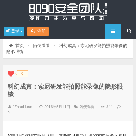
登录
注册
首页
随便看看
科幻成真：索尼研发能拍照能录像的
隐形眼镜
0
◆
◆
科幻成真：索尼研发能拍照能录像的隐形眼
镜
' ZhaoHuan
2016年5月11日
随便看看
344
0
如果我说你现在眨眨眼睛，就能够以视频片段的方式记录下看见