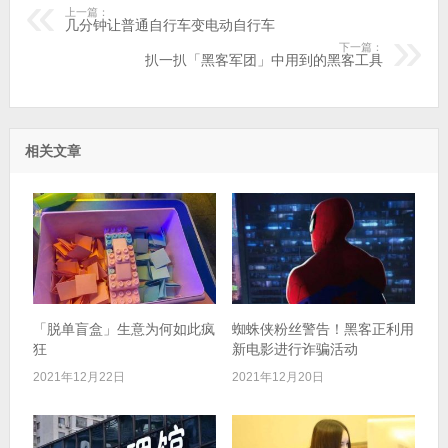
上一篇：
几分钟让普通自行车变电动自行车
下一篇：
扒一扒「黑客军团」中用到的黑客工具
相关文章
「脱单盲盒」生意为何如此疯
蜘蛛侠粉丝警告！黑客正利用
狂​
新电影进行诈骗活动
2021年12月22日
2021年12月20日