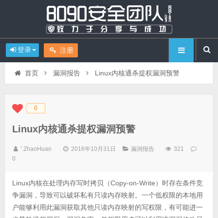
登录
注册
首页
漏洞报告
Linux内核通杀提权漏洞预警
0
◆
◆
Linux内核通杀提权漏洞预警
' ZhaoHuan
2016年10月31日
漏洞报告
321
0
Linux内核在处理内存写时拷贝（Copy-on-Write）时存在条件竞
争漏洞，导致可以破坏私有只读内存映射。一个低权限的本地用
户能够利用此漏洞获取其他只读内存映射的写权限，有可能进一