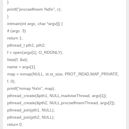
}
printf("procselfmem %d\n", c);
}
intmain(int argc, char *argv[]) {
if (argc 3)
return 1;
pthread_t pth1, pth2;
f = open(argv[1], O_RDONLY);
fstat(f, &st);
name = argv[1];
map = mmap(NULL, st.st_size, PROT_READ,MAP_PRIVATE,
f, 0);
printf("mmap %x\n", map);
pthread_create(&pth1, NULL,madviseThread, argv[1]);
pthread_create(&pth2, NULL,procselfmemThread, argv[2]);
pthread_join(pth1, NULL);
pthread_join(pth2, NULL);
return 0;