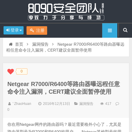
登录
注册
首页
漏洞报告
Netgear R7000/R6400等路由器曝远
程任意命令注入漏洞，CERT建议全面暂停使用
0
◆
◆
Netgear R7000/R6400等路由器曝远程任意
命令注入漏洞，CERT建议全面暂停使用
' ZhaoHuan
2016年12月13日
漏洞报告
417
0
你在用Netgear网件的路由器吗？最近需要格外小心了，尤其是
路由器型号为R7000和R6400的用户——Netgear其他型号的用