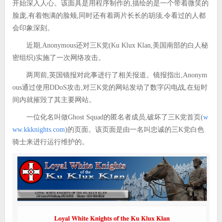
开始深入人心。该面具是用程序制作的,描绘的是一个带着微笑的
脸庞,有着饱满的脸颊,同时还有着两片长长的胡须,令看过的人都
会印象深刻。
近期,Anonymous还对三K党(Ku Klux Klan,美国南部的白人秘
密组织)实施了一次网络攻击。
两周前,英国镜报对此事进行了相关报道。镜报指出,Anonym
ous通过使用DDoS攻击,对三K党的网站发动了数字闪电战,在短时
间内就摧毁了其主要网站。
一位化名叫做Ghost Squad的匿名者成员,破坏了三K党首页(
w
ww.kkknights.com
)的页面。该页面是由一名叫忠诚的三K党白色
骑士来进行运行维护的。