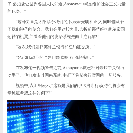
了,必须要让世界各国人民知道,Anonymous就是维护社会正义力量
的化身。”
“这种力量是太阳赐予我们的,代表着光明和正义,同时也赋予
了我们神圣的使命。我们会用这股力量,去折断那些维护统治帝国
运转的机翼,并看着他们的统治系统走向土崩瓦解!”
“这次,我们选择英格兰银行和纽约证交所。”
“兄弟们,战斗的号角已经吹响,行动起来吧!”
在发布这一视频警告之前,Anonymous就已经对希腊中央银行
动手了。他们攻击其网络系统,中断了希腊央行官网的一切服务。
视频中,该组织表示,“这就是我们的伊卡洛斯行动,你们将会有
幸见证希腊之神的倒下!”