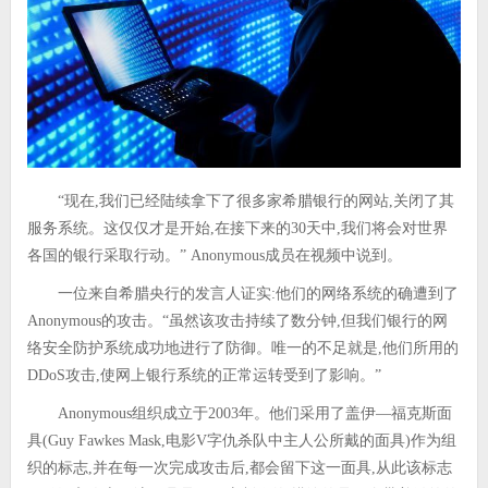
“现在,我们已经陆续拿下了很多家希腊银行的网站,关闭了其
服务系统。这仅仅才是开始,在接下来的30天中,我们将会对世界
各国的银行采取行动。” Anonymous成员在视频中说到。
一位来自希腊央行的发言人证实:他们的网络系统的确遭到了
Anonymous的攻击。“虽然该攻击持续了数分钟,但我们银行的网
络安全防护系统成功地进行了防御。唯一的不足就是,他们所用的
DDoS攻击,使网上银行系统的正常运转受到了影响。”
Anonymous组织成立于2003年。他们采用了盖伊—福克斯面
具(Guy Fawkes Mask,电影V字仇杀队中主人公所戴的面具)作为组
织的标志,并在每一次完成攻击后,都会留下这一面具,从此该标志