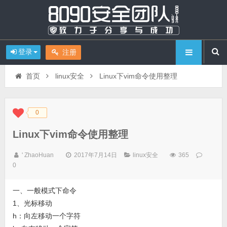
登录
注册
首页
linux安全
Linux下vim命令使用整理
0
◆
◆
Linux下vim命令使用整理
' ZhaoHuan
2017年7月14日
linux安全
365
0
一、一般模式下命令
1、光标移动
h：向左移动一个字符