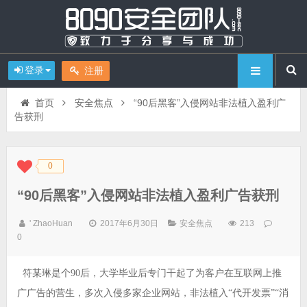
登录
注册
首页
安全焦点
“90后黑客”入侵网站非法植入盈利广
告获刑
0
◆
◆
“90后黑客”入侵网站非法植入盈利广告获刑
' ZhaoHuan
2017年6月30日
安全焦点
213
0
符某琳是个90后，大学毕业后专门干起了为客户在互联网上推
广广告的营生，多次入侵多家企业网站，非法植入“代开发票”“消