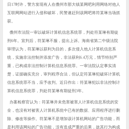
日17时许，警方发现有人在儋州市那大镇某网吧利用网络对他人
互联网网站进行入侵和破坏，民警遂赶到该网吧将符某琳当场抓
获。
儋州市法院一审以破坏计算机信息系统罪，判处符某琳有期徒
刑6年。宣判后，符某琳不服，提出上诉。海南省第二中级法院
审理认为，符某琳以获利为目的，多次侵入他人计算机信息系
统，实施非法控制并添发广告，非法获利6.4万元，情节特别严
重，已构成非法控制计算机信息系统罪。一审法院认定事实清
楚，证据确实充分，审判程序合法，但认定符某琳犯破坏计算机
信息系统罪不当，应予改判。近日作出：符某琳犯以非法控制计
算机信息系统罪，判处符某琳有期徒刑3年。
办案检察官认为：符某琳并未危害被害人计算机信息系统的安
全，也没有对被害人计算机系统中已有的数据、应用程序进行删
除、修改等操作。符某琳不是增加该计算机网站的广告功能，而
是利用该网站的广告功能，没有造成严重的后果，故其行为构成