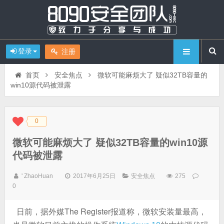
登录
注册
首页
安全焦点
微软可能麻烦大了 疑似32TB容量的
win10源代码被泄露
0
◆
◆
微软可能麻烦大了 疑似32TB容量的win10源
代码被泄露
' ZhaoHuan
2017年6月25日
安全焦点
275
0
日前，据外媒The Register报道称，微软安装量最高，