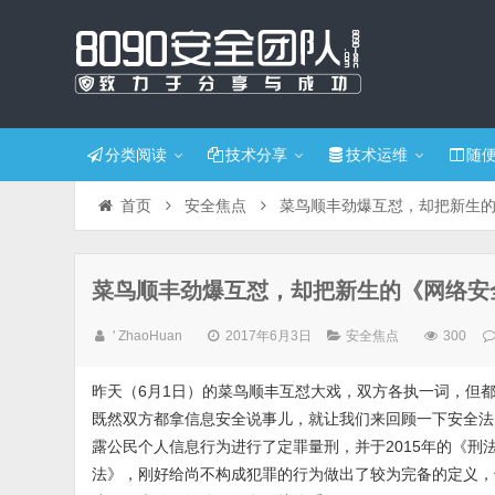
分类阅读
技术分享
技术运维
随
首页
安全焦点
菜鸟顺丰劲爆互怼，却把新生
菜鸟顺丰劲爆互怼，却把新生的《网络安
' ZhaoHuan
2017年6月3日
安全焦点
300
昨天（6月1日）的菜鸟顺丰互怼大戏，双方各执一词，但
既然双方都拿信息安全说事儿，就让我们来回顾一下安全法
露公民个人信息行为进行了定罪量刑，并于2015年的《
法》，刚好给尚不构成犯罪的行为做出了较为完备的定义，