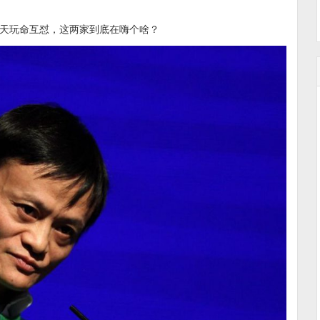
天玩命互怼，这两家到底在嗨个啥？