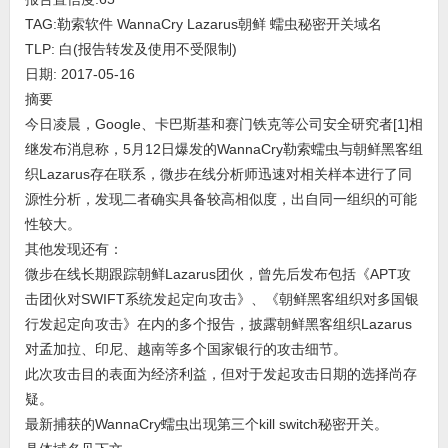
TAG:勒索软件 WannaCry Lazarus朝鲜 蠕虫秘密开关域名
TLP: 白(报告转发及使用不受限制)
日期: 2017-05-16
摘要
今日凌晨，Google、卡巴斯基和赛门铁克等公司安全研究者[1]相
继发布消息称，5月12日爆发的WannaCry勒索蠕虫与朝鲜黑客组
织Lazarus存在联系，微步在线分析师迅速对相关样本进行了同
源性分析，发现二者确实具备较高相似度，出自同一组织的可能
性较大。
其他发现还有：
微步在线长期跟踪朝鲜Lazarus团伙，曾先后发布包括《APT攻
击团伙对SWIFT系统发起定向攻击》、《朝鲜黑客组织对多国银
行发起定向攻击》在内的多个报告，披露朝鲜黑客组织Lazarus
对孟加拉、印尼、越南等多个国家银行的攻击细节。
此次攻击目的表面为经济利益，但对于发起攻击日期的选择尚存
疑。
最新捕获的WannaCry蠕虫出现第三个kill switch秘密开关。