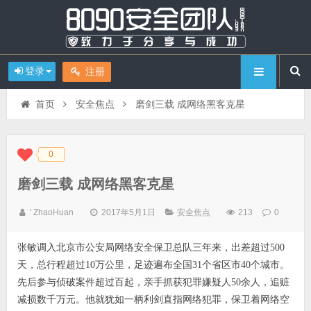
登录
注册
首页
安全焦点
磨剑三载 成网络黑客克星
0
◆
◆
磨剑三载 成网络黑客克星
' ZhaoHuan
2017年5月1日
安全焦点
213
0
张敏调入北京市公安局网络安全保卫总队三年来，出差超过500
天，总行程超过10万公里，足迹遍布全国31个省区市40个城市。
先后参与侦破案件超过百起，亲手抓获犯罪嫌疑人50余人，追赃
减损数千万元。他就犹如一柄利剑直指网络犯罪，保卫着网络空