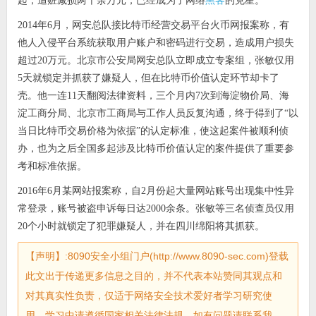
黑客
起，追赃减损两千余万元，已经成为了网络
的克星。
2014年6月，网安总队接比特币经营交易平台火币网报案称，有
他人入侵平台系统获取用户账户和密码进行交易，造成用户损失
超过20万元。北京市公安局网安总队立即成立专案组，张敏仅用
5天就锁定并抓获了嫌疑人，但在比特币价值认定环节却卡了
壳。他一连11天翻阅法律资料，三个月内7次到海淀物价局、海
淀工商分局、北京市工商局与工作人员反复沟通，终于得到了“以
当日比特币交易价格为依据”的认定标准，使这起案件被顺利侦
办，也为之后全国多起涉及比特币价值认定的案件提供了重要参
考和标准依据。
2016年6月某网站报案称，自2月份起大量网站账号出现集中性异
常登录，账号被盗申诉每日达2000余条。张敏等三名侦查员仅用
20个小时就锁定了犯罪嫌疑人，并在四川绵阳将其抓获。
【声明】:8090安全小组门户(http://www.8090-sec.com)登载
此文出于传递更多信息之目的，并不代表本站赞同其观点和
对其真实性负责，仅适于网络安全技术爱好者学习研究使
用，学习中请遵循国家相关法律法规。如有问题请联系我