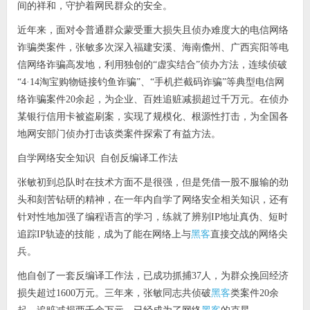
间的祥和，守护着网民群众的安全。
近年来，面对令普通群众蒙受重大损失且侦办难度大的电信网络
诈骗类案件，张敏多次深入福建安溪、海南儋州、广西宾阳等电
信网络诈骗高发地，利用独创的“虚实结合”侦办方法，连续侦破
“4·14淘宝购物链接钓鱼诈骗”、“手机拦截码诈骗”等典型电信网
络诈骗案件20余起，为企业、百姓追赃减损超过千万元。在侦办
某银行信用卡被盗刷案，实现了规模化、根源性打击，为全国各
地网安部门侦办打击该类案件探索了有益方法。
自学网络安全知识 自创反编译工作法
张敏初到总队时在技术方面不是很强，但是凭借一股不服输的劲
头和刻苦钻研的精神，在一年内自学了网络安全相关知识，还有
针对性地加强了编程语言的学习，练就了辨别IP地址真伪、短时
黑客
追踪IP轨迹的技能，成为了能在网络上与
直接交战的网络尖
兵。
他自创了一套反编译工作法，已成功抓捕37人，为群众挽回经济
黑客
损失超过1600万元。三年来，张敏同志共侦破
类案件20余