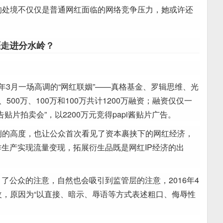
临的处境不仅仅是普通网红面临的网络竞争压力，她或许还
涯走进分水岭？
16年3月一场高调的“网红联姻”——真格基金、罗辑思维、光
500万、100万和100万共计1200万融资；融资仅仅一
贴片拍卖会”，以2200万元竞得papi酱贴片广告。
前例的高度，也让公众首次看见了资本裹挟下的网红经济，
生产实现流量变现，拓展衍生品既是网红IP经济的出
了公众的注意，自然也会吸引到监管层的注意，2016年4
改，原因为“以直接、暗示、辱语等方式表述粗口、侮辱性