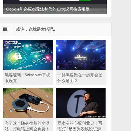
Google和必应都无法替代的10大深网搜索引擎
支付宝公众存款堪比四大行，为什么黑客不敢动？
或许，这就是大佬吧..
黑客秘籍：Windows下权
一群黑客聚在一起开会是
限设置
什么场面？
有了这个随身携带的小基
罗永浩的心酸创业史：写
站，打电话上网全免费！
“段子”是因为没钱没资源