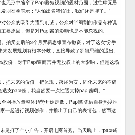
求也无形中缩窄了Papi酱短视频的题材范围，过往肆无忌
人发朋友圈表示：“人怕出名猪怕壮，我们还是胖了。”
形中对公众的吸引力遭到削减，公众对半阉割的作品有种说
的主要原因，但是对Papi酱的影响也是不能忽视的。
期。拍卖会后的3个月罗辑思维宣布撤资，对于这次“分手
酱未来发展规划有根本分歧，直接导致了罗辑思维的退出。
%股份，对于Papi酱而言并无股权上的大影响，但是这场
源，把未来的价值一把体现，落袋为安，固化未来的不确
支papi酱，我当然要一次性透支掉papi酱啊。”
视频全网播放量整体趋势开始走低，Papi酱凭借自身热度推
邀请大家一起进行视频创作，并推出了自己的表情包，然而这
视频末尾打了个小广告，开启电商首秀。当天晚上，“papi酱