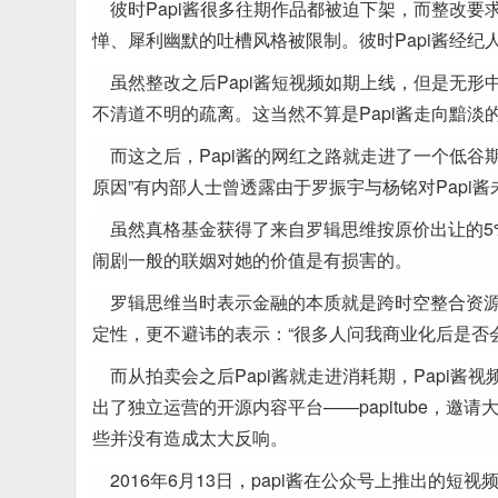
彼时Papi酱很多往期作品都被迫下架，而整改要
惮、犀利幽默的吐槽风格被限制。彼时Papi酱经纪
虽然整改之后Papi酱短视频如期上线，但是无
不清道不明的疏离。这当然不算是Papi酱走向黯淡
而这之后，Papi酱的网红之路就走进了一个低谷
原因”有内部人士曾透露由于罗振宇与杨铭对Papi
虽然真格基金获得了来自罗辑思维按原价出让的5
闹剧一般的联姻对她的价值是有损害的。
罗辑思维当时表示金融的本质就是跨时空整合资
定性，更不避讳的表示：“很多人问我商业化后是否会透
而从拍卖会之后Papi酱就走进消耗期，Papi酱
出了独立运营的开源内容平台——papitube，
些并没有造成太大反响。
2016年6月13日，papi酱在公众号上推出的短