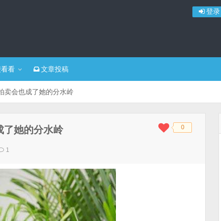
登录
便看看
文章投稿
场拍卖会也成了她的分水岭
0
也成了她的分水岭
◆
◆
1