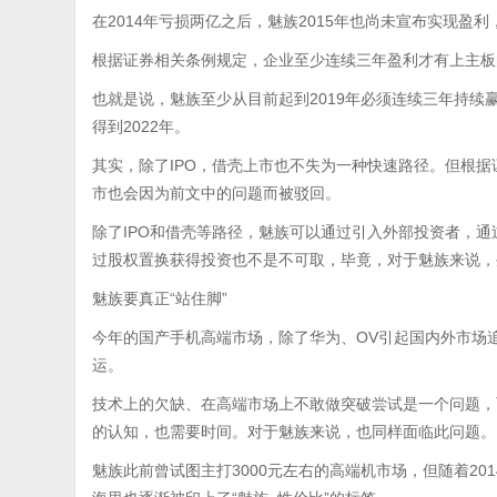
在2014年亏损两亿之后，魅族2015年也尚未宣布实现盈利，
根据证券相关条例规定，企业至少连续三年盈利才有上主板
也就是说，魅族至少从目前起到2019年必须连续三年持
得到2022年。
其实，除了IPO，借壳上市也不失为一种快速路径。但根据
市也会因为前文中的问题而被驳回。
除了IPO和借壳等路径，魅族可以通过引入外部投资者，
过股权置换获得投资也不是不可取，毕竟，对于魅族来说，
魅族要真正“站住脚”
今年的国产手机高端市场，除了华为、OV引起国内外市场
运。
技术上的欠缺、在高端市场上不敢做突破尝试是一个问题，
的认知，也需要时间。对于魅族来说，也同样面临此问题。
魅族此前曾试图主打3000元左右的高端机市场，但随着2