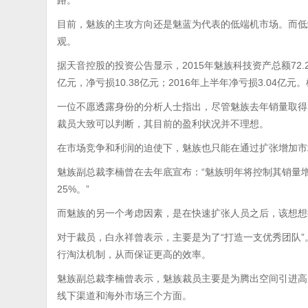
路。
目前，魅族的主攻方向还是魅蓝为代表的低端机市场。而低
观。
据天音控股的投资公告显示，2015年魅族科技资产总额72.25
亿元，净亏损10.38亿元；2016年上半年净亏损3.04亿
一位不愿透露身份的分析人士指出，尽管魅族去年销量取得
裁员大致可以判断，其目前的盈利状况并不理想。
在市场竞争和利润的迫使下，魅族也只能在通过扩张增加市
魅族副总裁李楠曾在去年底宣布：“魅族明年将控制其销量增
25%。”
而魅族的另一个考虑因素，是在快速扩张人员之后，该想想
对于裁员，白永祥曾表示，主要是为了“打造一支优秀团队”
行淘汰机制，从而保证更高的效率。
魅族副总裁李楠曾表示，魅族裁员主要是为腾出空间引进高
线下渠道和海外市场三个方面。