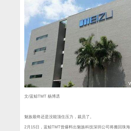
文/蓝鲸TMT 杨博丞
魅族最终还是没能顶住压力，裁员了。
2月15日，蓝鲸TMT曾爆料出魅族科技深圳公司将搬回珠