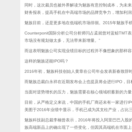
同时，这次裁员也被外界解读为魅族有意控制成本，为未来
财务报表，提高手机在中高端市场的品牌竞争力，增加利润
魅族目前，还是更多地在低端机市场徘徊。2015年魅族
Counterponit国际分析公司分析师闫占孟就曾对蓝鲸
市场没有规划做太多，无法带来新增量。”
而这表明魅族公司实现业绩目标的过程并不像想象的那样容
这样的魅族还能IPO吗？
2016年初，魅族科技创始人黄章在公司年会发表新春致辞时表
而魅族总裁白永祥在近期发布会上也提及将会进行IPO，
当面对逆势增长的压力，魅族需要在核心领域积蓄新的力量
目前，从严格定义来说，中国的手机厂商还未有一家进行I
美图于2016年业绩中显示，手机已成为其支柱产业，占比
魅族科技副总裁李楠曾表示，2016年将投入阿里巴巴入股
族高端新品上的确出现了一些变化，但因其高端机在市面上