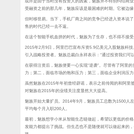
或许是由于当时没有投资人的因素，魅族并不特别纠结商业
受融资之前的那几年，魅族应该是最困难的时期。它被边缘
但时移世易。当下，手机厂商之间的竞争已经进入资本说了算的
售的时代已经一去不返。
在这个智能手机血拼的时代，魅族为了生存，也不得不接受
2015年2月9日，阿里巴巴宣布斥资5.9亿美元入股魅族
引入战略投资者。魅族总裁白永祥表示：“通过投资我们可
在获得注资后，魅族便要一心实现“逆袭”。尽管有了阿里
力；第二，面临市场的饱和压力；第三，面临企业利润压力
虽然魅族在2015年年初曾经辟谣，表示之前传闻的和阿里签下
对魅族在2015年的业绩关注度显然大大提高。
魅族开始大量扩员。2014年9月，魅族员工总数为1500人
平均每个月入职200人。
最初，魅族想学小米从智能生态链做起，希望以更低的价格
发能力都提出了挑战。但生态也不是随便就可以做起来的，