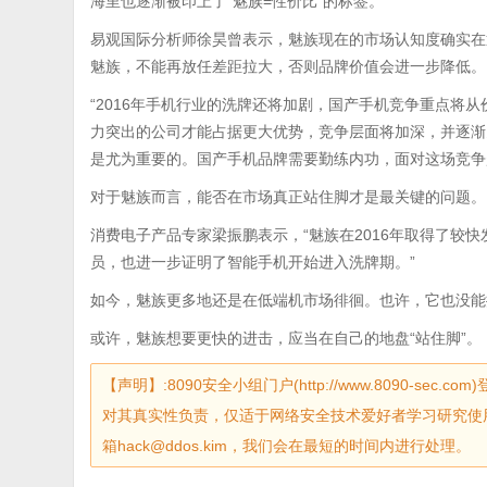
海里也逐渐被印上了“魅族=性价比”的标签。
易观国际分析师徐昊曾表示，魅族现在的市场认知度确实在
魅族，不能再放任差距拉大，否则品牌价值会进一步降低。
“2016年手机行业的洗牌还将加剧，国产手机竞争重点将
力突出的公司才能占据更大优势，竞争层面将加深，并逐渐
是尤为重要的。国产手机品牌需要勤练内功，面对这场竞争
对于魅族而言，能否在市场真正站住脚才是最关键的问题。
消费电子产品专家梁振鹏表示，“魅族在2016年取得了较
员，也进一步证明了智能手机开始进入洗牌期。”
如今，魅族更多地还是在低端机市场徘徊。也许，它也没能
或许，魅族想要更快的进击，应当在自己的地盘“站住脚”。
【声明】:8090安全小组门户(http://www.8090-
对其真实性负责，仅适于网络安全技术爱好者学习研究使
箱hack@ddos.kim，我们会在最短的时间内进行处理。