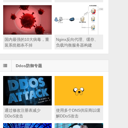
危险之中
国内最强的10大病毒，重
Nginx反向代理、缓存、
装系统都杀不掉
负载均衡服务器构建
Ddos防御专题
通过修改注册表减少
使用多个DNS供应商以缓
DDoS攻击
解DDoS攻击