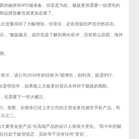
新的融资和IPO做准备。但若是为此，魅族更加需要一份漂亮的
和品牌形象也就更加必要了。
手机出货量得到了大幅增加，但背后，还有质疑的声音仍然存在。
TMT表示，“魅族裁员，或许也是了解到再向前冲，没有那么容易，海外
易。
示，该公司2016年的目标为“稳增长，创利润，挺进IPO”。
目标是明后年，如果能上主板更好是白永祥对于魅族的期盼。
，也需要下一些大赌注。
PO。美图、乐视等已经上市公司的主营业务也都非手机产品，而
三分之二。
的大量资金使产品“在高端产品的设计上有很大变化。”而今年的魅
往往处于缺货状态，实际等于没有任何“变化”。