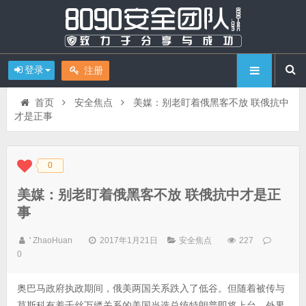
登录
注册
首页
安全焦点
美媒：别老盯着俄黑客不放 联俄抗中
才是正事
0
◆
◆
美媒：别老盯着俄黑客不放 联俄抗中才是正
事
' ZhaoHuan
2017年1月21日
安全焦点
227
0
奥巴马政府执政期间，俄美两国关系跌入了低谷。但随着被传与
莫斯科有着千丝万缕关系的美国当选总统特朗普即将上台，外界