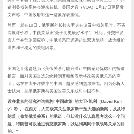
猜测美俄关系将会迎来转机。美国之音（VOA）1月17日更是发
文声称，中国政府对这一迹象深表担忧。
然而，就在18日，俄罗斯外长拉夫罗夫在谈及中俄关系时，不吝
高度评价称，中俄关系正“处于历史最好水平”。对此，外交部发
言人华春莹则回应称，中俄关系已远远超出双边范畴，成为维护
世界和平稳定的关键因素。
美国之音这篇题为《美俄关系可能升温让中国感到忧虑》的报道
扬言，面对美国当选总统特朗普频频表示将改善美俄关系的声
明，远在在太平洋彼岸的中国，越发感到焦虑担忧。因为分析人
士认为，如果俄罗斯与美国改善关系或对中国不利。
设在北京的研究咨询机构“中国政策”的大卫·凯利（David Kell
y）称，“在西方，人们极其关注俄罗斯干预大选的新闻，以及特
朗普（修复俄美关系）的承诺，但却没什么认真思考这么一个问
题，特朗普可以通过诱惑俄罗斯，以达到离间中俄战略关系的目
的。”