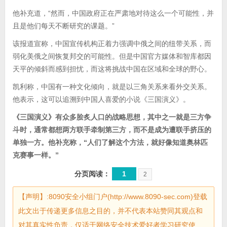
他补充道，“然而，中国政府正在严肃地对待这么一个可能性，并
且是他们每天不断研究的课题。”
该报道宣称，中国宣传机构正着力强调中俄之间的纽带关系，而
弱化美俄之间恢复邦交的可能性。但是中国官方媒体和智库都因
天平的倾斜而感到担忧，而这将挑战中国在区域和全球的野心。
凯利称，中国有一种文化倾向，就是以三角关系来看外交关系。
他表示，这可以追溯到中国人喜爱的小说《三国演义》。
《三国演义》有众多脍炙人口的战略思想，其中之一就是三方争
斗时，通常都想两方联手牵制第三方，而不是成为遭联手挤压的
单独一方。他补充称，“人们了解这个方法，就好像知道奥林匹
克赛事一样。”
分页阅读：
1
2
【声明】:8090安全小组门户(http://www.8090-sec.com)登载
此文出于传递更多信息之目的，并不代表本站赞同其观点和
对其真实性负责，仅适于网络安全技术爱好者学习研究使