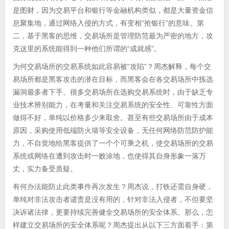
是图财，因为交易平台和银行等金融机构类似，都是大量资金信
息聚集地，通过网络入侵的方式，有变相“抢银行”的意味。第
二，基于黑客的思维，交易场所是管理防范最为严密的地方，攻
克这里的系统能得到一种他们所谓的“成就感”。
为何交易场所的交易系统如此容易被“攻陷”？周杰解释，每个交
易场所都是黑客攻击的潜在目标，而黑客会在各交易场所中拣选
漏洞最多者下手。很多交易场所在选购交易系统时，由于缺乏专
业技术辨别能力，在考量和关注交易系统的安全性、可靠性方面
做得不好，单纯以价格多少来取舍。甚至有些交易场所由于成本
原因，采购使用低端防火墙等安全设备，无任何网络防范防护能
力，不自觉地给黑客提供了一个个可乘之机，使交易场所的交易
系统或网络在遭到攻击时一败涂地，也使得其自身形象一落万
丈，实力备受质疑。
有何办法能防止此类事件再次发生？周杰说，打铁还需自身硬，
单纯对非法攻击者谴责是没有用的，针对非法入侵者，不但要坚
决诉诸法律，更要持续完善健全交易场所的安全体系。那么，怎
样建立交易场所的安全体系呢？周杰提出从以下三方面着手：第