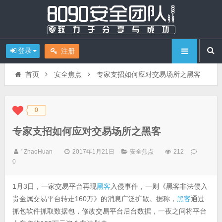
登录
注册
首页
安全焦点
专家支招如何应对交易场所之黑客
0
◆
◆
专家支招如何应对交易场所之黑客
' ZhaoHuan
2017年1月21日
安全焦点
212
0
1月3日，一家交易平台再现
黑客
入侵事件，一则《黑客非法侵入
贵金属交易平台转走160万》的消息广泛扩散。据称，
黑客
通过
抓包软件抓取数据包，修改交易平台后台数据，一夜之间将平台