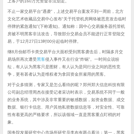
上客户的160万元资金非法划走。
不止一家交易平台“遇袭”，上述交易平台案发不到一周前，北方
文化艺术收藏品交易中心发布“关于托管机房网络被恶意攻击临时
停牌的紧急通知”(下称通知)。通知称：因中心交易服务器托管机
房被不明黑客非法攻击，导致部分交易会员不能进行正常登陆交
易，于12月27日13时00分起临时停牌。
继8月份邮币卡类交易平台大面积受到黑客袭击后，时隔多月交
易场所再次遭受
黑客
侵入事件又在行业“炸锅”。一时间众说纷
纭，有人认为黑客只是图财，有人认为是同行业之间的恶性竞
争，更有甚者认为是维权者为拿回资金所雇用的黑客。
对于众多猜测，专家又是怎么看待的呢？郑州郑大信息科技有限
公司副总经理周杰在接受记者采访时表示，交易系统不同于一般
的业务系统，其中涉及非常重要的敏感数据，如资金数据、成交
数据、银行卡信息、用户其他私密数据信息等，对安全性、可靠
性有着更高的严格要求，所以该领域一直是黑客重点盯梢的对
象。
国务院发展研究中心市场所研究员李布有两点看法：第一，黑客