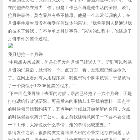
在的他依然在努力工作，但是工作已不再是他生活的全部。谈到
抢月饼事件，莫念显然有些不情愿。他是一个非常低调的人，在
月饼事件发生后没有接受任何媒体的采访。“我希望别人是通过我
的技术了解我，而不单单是月饼事件。”采访的过程中，他还原了
月饼事件的整个过程。
我只想抢一个月饼
“中秋想去亲戚家，但是公司发的月饼已经送人了。听到可以秒杀
月饼的消息后，就想秒一个。点页面一看，发现都已经被抢光
了。在网上看到有人用程序刷，我也想写个脚本试试，于是就写
了一个类似于12306抢票的程序。”
“下午四点我再登上去看的时候，居然已经抢了十六个月饼，于是
打电话给行政说要退。可是后来的事情却出乎我的意料，四点半
的时候领导找我约谈了，五点半的时候就开始签解约合同，六点
的时候就要求离开了公司。走之前我还特意问了一下要不要交接
一下工作，大家说没什么事情，走的事情比较重要。”
事情发生之后，很多网友觉得阿里巴巴的企业文化存在问题，认