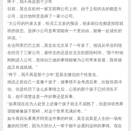
终于，我不再是那个少年
目前，莫念在杭州一家互联网公司上班。由于之前的去的都是大
公司，这次他特意选择了一家小公司。
“大公司的约束太多，给员工太多的预设，很多岗位也都是按部就
班的状态。选择小公司是希望能有一个更自由，能够一起成长的
环境。”
在去阿里巴巴之前，莫念在北京呆了一年多了。他说从毕业到现
在经历了三家公司，最怀念的还是在北京的那段时间，“那个时候
刚刚进入公司，觉得自己做的事情能够为公司带来发展，既有挑
战又有成就感。”
“终于，我不再是那个少年”是莫念微信的个性签名。
他说之前自己一直像个孩子，做事情不会考虑后果，比较容易冲
动。但是经历了这么多事情之后，心里的那个孩子已经消失不
见，他不清楚这是一件好事还是坏事。
“如果现在在为人处世上还像个孩子就太不成熟了，但是却依然希
望能够像孩子那样，对这个世界充满好奇。”
如今再回头看离开阿里这件事的时候，莫念说算是人生的一场有
趣的经历吧，因为大部分人一辈子都不会遇到这样的事情。现在