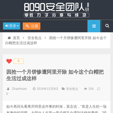
登录
注册
首页
安全焦点
因抢一个月饼惨遭阿里开除 如今这个
白帽把生活过成这样
0
◆
◆
因抢一个月饼惨遭阿里开除 如今这个白帽把
生活过成这样
' ZhaoHuan
2016年12月9日
安全焦点
158
0
如今再回头看离开阿里这件事的时候，莫念说，“算是人生的一场
有趣的经历吧，大部分人反而一辈子都不会遇到这样的事情。”现