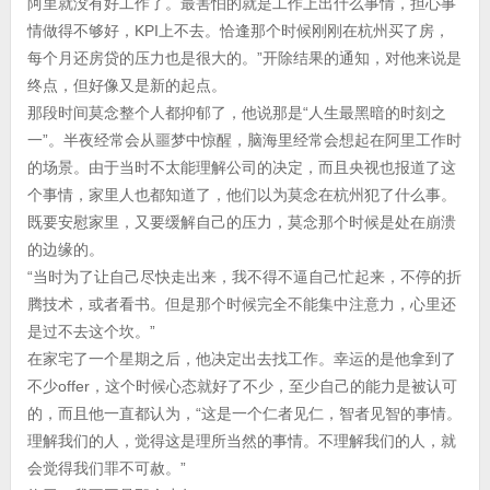
阿里就没有好工作了。最害怕的就是工作上出什么事情，担心事
情做得不够好，KPI上不去。恰逢那个时候刚刚在杭州买了房，
每个月还房贷的压力也是很大的。”开除结果的通知，对他来说是
终点，但好像又是新的起点。
那段时间莫念整个人都抑郁了，他说那是“人生最黑暗的时刻之
一”。半夜经常会从噩梦中惊醒，脑海里经常会想起在阿里工作时
的场景。由于当时不太能理解公司的决定，而且央视也报道了这
个事情，家里人也都知道了，他们以为莫念在杭州犯了什么事。
既要安慰家里，又要缓解自己的压力，莫念那个时候是处在崩溃
的边缘的。
“当时为了让自己尽快走出来，我不得不逼自己忙起来，不停的折
腾技术，或者看书。但是那个时候完全不能集中注意力，心里还
是过不去这个坎。”
在家宅了一个星期之后，他决定出去找工作。幸运的是他拿到了
不少offer，这个时候心态就好了不少，至少自己的能力是被认可
的，而且他一直都认为，“这是一个仁者见仁，智者见智的事情。
理解我们的人，觉得这是理所当然的事情。不理解我们的人，就
会觉得我们罪不可赦。”