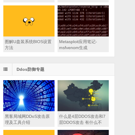
图解U盘装系统BIOS设置
Metasploit应用笔记-
方法
msfvenom生成
meterpreter后门代码
Ddos防御专题
黑客局域网DDoS攻击原
什么是4层DDOS攻击和7
理及工具介绍
层DDOS攻击 有什么不
同？