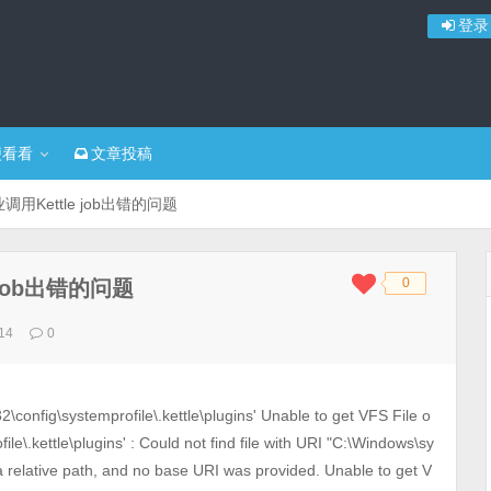
登录
便看看
文章投稿
业调用Kettle job出错的问题
0
 job出错的问题
◆
◆
14
0
32\config\systemprofile\.kettle\plugins' Unable to get VFS File o
le\.kettle\plugins' : Could not find file with URI "C:\Windows\sy
 a relative path, and no base URI was provided. Unable to get V