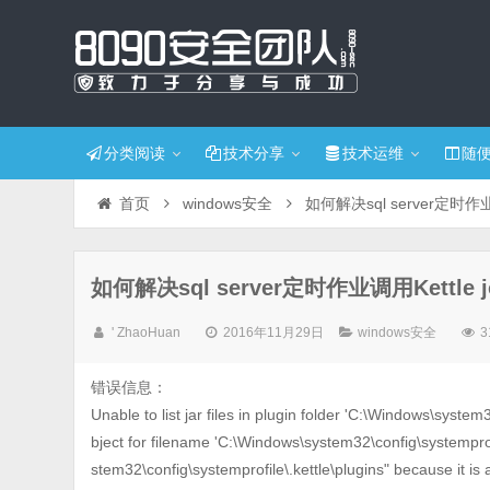
分类阅读
技术分享
技术运维
随
首页
windows安全
如何解决sql server定时作
如何解决sql server定时作业调用Kettle
' ZhaoHuan
2016年11月29日
windows安全
3
错误信息：
Unable to list jar files in plugin folder 'C:\Windows\system
bject for filename 'C:\Windows\system32\config\systemprofi
stem32\config\systemprofile\.kettle\plugins" because it is