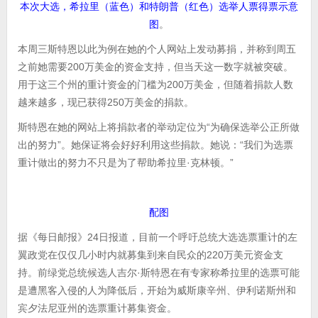
本次大选，希拉里（蓝色）和特朗普（红色）选举人票得票示意
图
。
本周三斯特恩以此为例在她的个人网站上发动募捐，并称到周五
之前她需要200万美金的资金支持，但当天这一数字就被突破。
用于这三个州的重计资金的门槛为200万美金，但随着捐款人数
越来越多，现已获得250万美金的捐款。
斯特恩在她的网站上将捐款者的举动定位为“为确保选举公正所做
出的努力”。她保证将会好好利用这些捐款。她说：“我们为选票
重计做出的努力不只是为了帮助希拉里·克林顿。”
配图
据《每日邮报》24日报道，目前一个呼吁总统大选选票重计的左
翼政党在仅仅几小时内就募集到来自民众的220万美元资金支
持。前绿党总统候选人吉尔·斯特恩在有专家称希拉里的选票可能
是遭黑客入侵的人为降低后，开始为威斯康辛州、伊利诺斯州和
宾夕法尼亚州的选票重计募集资金。