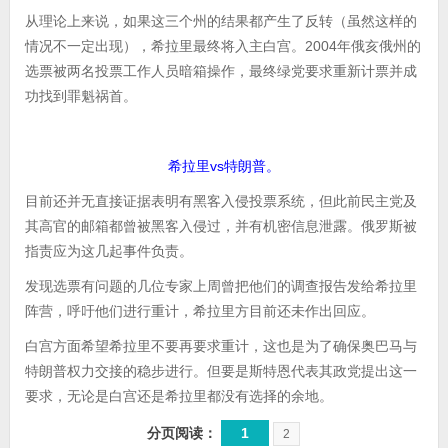
从理论上来说，如果这三个州的结果都产生了反转（虽然这样的
情况不一定出现），希拉里最终将入主白宫。2004年俄亥俄州的
选票被两名投票工作人员暗箱操作，最终绿党要求重新计票并成
功找到罪魁祸首。
希拉里vs特朗普。
目前还并无直接证据表明有黑客入侵投票系统，但此前民主党及
其高官的邮箱都曾被黑客入侵过，并有机密信息泄露。俄罗斯被
指责应为这几起事件负责。
发现选票有问题的几位专家上周曾把他们的调查报告发给希拉里
阵营，呼吁他们进行重计，希拉里方目前还未作出回应。
白宫方面希望希拉里不要再要求重计，这也是为了确保奥巴马与
特朗普权力交接的稳步进行。但要是斯特恩代表其政党提出这一
要求，无论是白宫还是希拉里都没有选择的余地。
分页阅读：
1
2