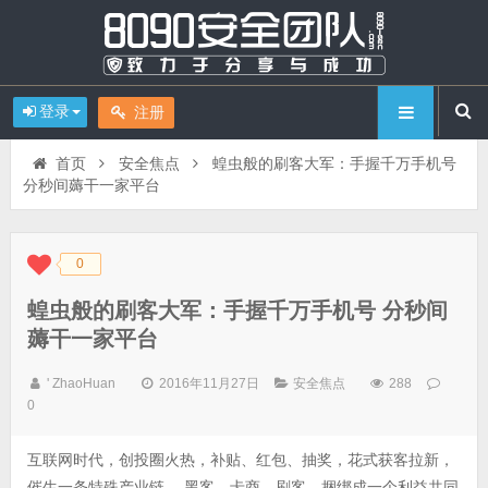
登录
注册
首页
安全焦点
蝗虫般的刷客大军：手握千万手机号
分秒间薅干一家平台
0
◆
◆
蝗虫般的刷客大军：手握千万手机号 分秒间
薅干一家平台
' ZhaoHuan
2016年11月27日
安全焦点
288
0
互联网时代，创投圈火热，补贴、红包、抽奖，花式获客拉新，
催生一条特殊产业链。 黑客、卡商、刷客，捆绑成一个利益共同