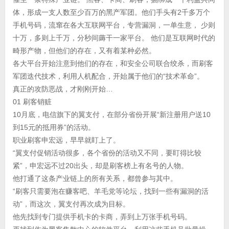
体，形成一支人数至少百万的黑产军团。他们手头有2千多万个
手机号码，流窜在各大互联网平台，专营漏洞，一单生意， 少则
十万，多则上千万，分秒间薅干一家平台。 他们是互联网时代的
畸形产物，但他们的存在，又有着某种必然。
各大平台开始注意到他们的存在，和安全公司联合绞杀，而刷客
军团迭代技术，利用人机配合，开始属于他们的“技术革命”。
真正的攻防恶战，才刚刚开始…
01 刷客销赃
10月底，电信旗下的翼支付，在部分省份开展“新注册用户送10
到15元的抵用券”的活动。
职业刷客申宏远，早早就盯上了。
“翼支付促销活动很多，各个省份的活动又不同，要盯得比较
紧”，申宏远不过20出头，却是刷客榜上有名号的人物。
他打通了这条产业链上的所有关系，都曾参与其中。
“刷客只需要泡在赚客吧、羊毛党等论坛，找到一些有漏洞的活
动”，而这次，翼支付再次成为目标。
他先找到专门提供手机卡的卡商，弄到上万张手机号码。