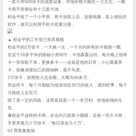
一套可养500张卡的成套设备，市场价格大概在一万左右。一般
卡商手里都会有十几套卡池。
程金平租了一个小平房，将卡池装上后，连接电脑，装上相应的
软件，就可以利用手机卡批量注册。
▲ 程金平的工作室已初具规模
程金平的2万张卡，一天换一次，一个月内所有的卡都跑一圈。
在这个20多平米的隐秘小房间中，卡池轰轰运转。每天晚上他将
卡一张张取下来，更换新卡——这就是他的日常，小心翼翼养
卡，就像浇灌自己的摇钱树，毫不马虎。
2万张卡，前期投入总金额，大概为40多万。
而这些卡，每个月都能为他滚动近30万的收入，遇到旺季，每个
月能收入近百万。
除了冒一定的风险，这简直就是一个一本万利、坐地收钱的生
意。
像程金平这样的卡商，在业内只能算小规模，还有一些大卡商，
手里养着几十万张卡，“每日滚金几十万”。
03 黑客集散地