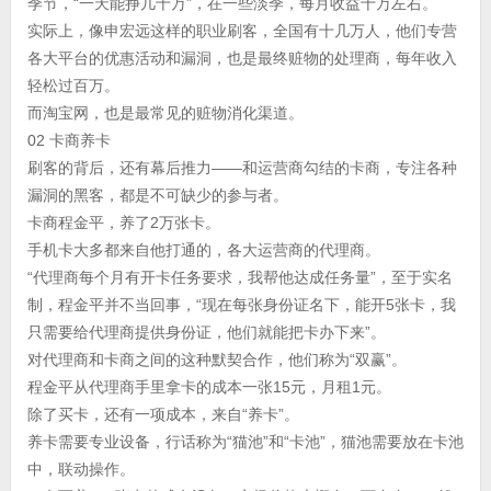
季节，“一天能挣几十万”，在一些淡季，每月收益十万左右。
实际上，像申宏远这样的职业刷客，全国有十几万人，他们专营
各大平台的优惠活动和漏洞，也是最终赃物的处理商，每年收入
轻松过百万。
而淘宝网，也是最常见的赃物消化渠道。
02 卡商养卡
刷客的背后，还有幕后推力——和运营商勾结的卡商，专注各种
漏洞的黑客，都是不可缺少的参与者。
卡商程金平，养了2万张卡。
手机卡大多都来自他打通的，各大运营商的代理商。
“代理商每个月有开卡任务要求，我帮他达成任务量”，至于实名
制，程金平并不当回事，“现在每张身份证名下，能开5张卡，我
只需要给代理商提供身份证，他们就能把卡办下来”。
对代理商和卡商之间的这种默契合作，他们称为“双赢”。
程金平从代理商手里拿卡的成本一张15元，月租1元。
除了买卡，还有一项成本，来自“养卡”。
养卡需要专业设备，行话称为“猫池”和“卡池”，猫池需要放在卡池
中，联动操作。