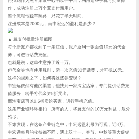
再找到作为黑客集散中心的软件平台，利用这些手机号批量操
作，成功注册上万个翼支付新用户。
整个流程他轻车熟路，只花了半天时间。
注册成本是2000元，而申宏远的盈利是多少？
▲ 翼支付批量注册截图
每个新账户都收到了一条短信，账户返利一张面值10元的代金
券，可进行话费充值。
也就是说，这单生意挣了近十万。
但代金券也有使用规则，需一次充值30元话费，才可抵10元。
这样的规则之下，如何将这些券变现？
申宏远依然有他的渠道，他找到一家淘宝店家，专门提供话费充
值服务，转手将代金券8折卖出。
而淘宝店再以9.5折卖给买家，进行手机充值。
这条产业链环环相扣，所有的人，将翼支付的10万元利益，瓜分
殆尽。
不难发现，在这条产业链之中，申宏远盈利最为可观，近8万。
申宏远每月的收益都不同，遇上双十一、春节、中秋等重大促销