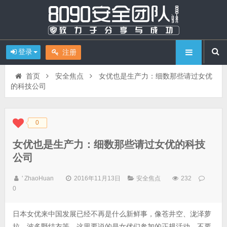
登录
注册
首页
安全焦点
女优也是生产力：细数那些请过女优
的科技公司
0
◆
◆
女优也是生产力：细数那些请过女优的科技
公司
' ZhaoHuan
2016年11月13日
安全焦点
232
0
日本女优来中国发展已经不再是什么新鲜事，像苍井空、泷泽萝
拉、波多野结衣等，这里要说的是女优们参加的正规活动，不要