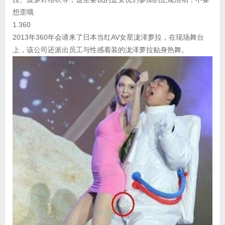
想歪哦
1.360
2013年360年会请来了日本当红AV女星泷泽萝拉，在现场舞台
上，该公司还派出员工与性感着装的泷泽萝拉贴身热舞。