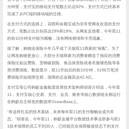
分钟里，支付宝的移动支付笔数占比达92%，支付方式已经基本
完成了从PC端到移动端的迁移。
在支付方式的选择上，花呗和余额宝成为非常受网友欢迎的支付
方式，笔数占比分别高达29%和18%。从网友反馈看，今年双11
的前10分钟支付较为顺畅，没有网络拥堵和卡壳现象。
据了解，购物送保险今年几乎成了天猫双11商家的“标配”。为了
让网友购物更放心，大部分天猫商家为消费者赠送了相应的消费
保险比如运费险、货物破损险、食品保质险或者衣服褪色险等各
类消费保险。数据显示，双11开始后的前10分钟，5196万笔消
费保险开始保障交易，保障的总金额高达42.4亿。
支付宝母公司蚂蚁金服集团首席技术架构师胡喜介绍说，今年双
11，支付宝核心交易、支付、会员、账务等核心数据链全都运行
在蚂蚁自主研发的数据库OceanBase上。
“有这样扎实的技术基础，未来每年双11的支付顺畅会成为常
态。”胡喜说，今年双11，蚂蚁金服平台数据技术事业群参与双1
1技术保障的员工不到30人，已经能完全保障极值状态下的支付