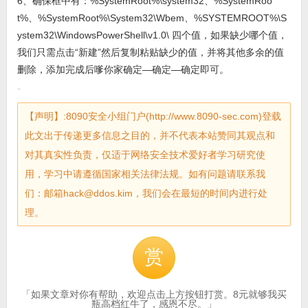
6、确保框中有：%SystemRoot%\system32、%SystemRoo
t%、%SystemRoot%\System32\Wbem、%SYSTEMROOT%\S
ystem32\WindowsPowerShell\v1.0\ 四个值，如果缺少哪个值，
我们只需点击“新建”然后复制粘贴缺少的值，并将其他多余的值
删除，添加完成后嗲你家确定—确定—确定即可。
【声明】:8090安全小组门户(http://www.8090-sec.com)登载
此文出于传递更多信息之目的，并不代表本站赞同其观点和
对其真实性负责，仅适于网络安全技术爱好者学习研究使
用，学习中请遵循国家相关法律法规。如有问题请联系我
们：邮箱hack@ddos.kim，我们会在最短的时间内进行处
理。
赏
「如果文章对你有帮助，欢迎点击上方按钮打赏。8元就够我买
瓶高档红牛了，感恩不尽。」