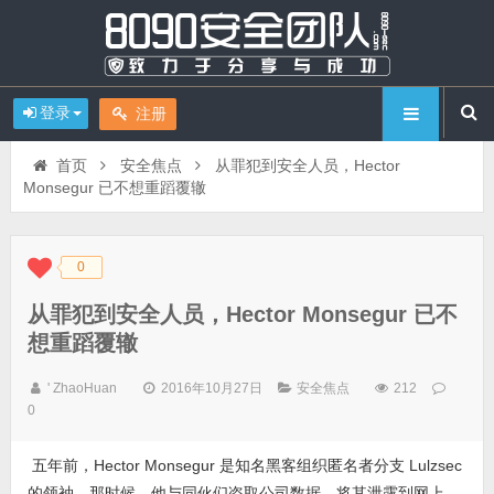
登录
注册
首页
安全焦点
从罪犯到安全人员，Hector
Monsegur 已不想重蹈覆辙
0
◆
◆
从罪犯到安全人员，Hector Monsegur 已不
想重蹈覆辙
' ZhaoHuan
2016年10月27日
安全焦点
212
0
五年前，Hector Monsegur 是知名黑客组织匿名者分支 Lulzsec
的领袖。那时候，他与同伙们盗取公司数据，将其泄露到网上，