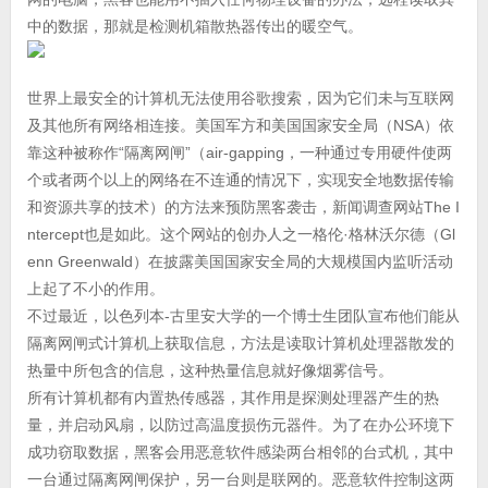
中的数据，那就是检测机箱散热器传出的暖空气。
世界上最安全的计算机无法使用谷歌搜索，因为它们未与互联网
及其他所有网络相连接。美国军方和美国国家安全局（NSA）依
靠这种被称作“隔离网闸”（air-gapping，一种通过专用硬件使两
个或者两个以上的网络在不连通的情况下，实现安全地数据传输
和资源共享的技术）的方法来预防黑客袭击，新闻调查网站The I
ntercept也是如此。这个网站的创办人之一格伦·格林沃尔德（Gl
enn Greenwald）在披露美国国家安全局的大规模国内监听活动
上起了不小的作用。
不过最近，以色列本-古里安大学的一个博士生团队宣布他们能从
隔离网闸式计算机上获取信息，方法是读取计算机处理器散发的
热量中所包含的信息，这种热量信息就好像烟雾信号。
所有计算机都有内置热传感器，其作用是探测处理器产生的热
量，并启动风扇，以防过高温度损伤元器件。为了在办公环境下
成功窃取数据，黑客会用恶意软件感染两台相邻的台式机，其中
一台通过隔离网闸保护，另一台则是联网的。恶意软件控制这两