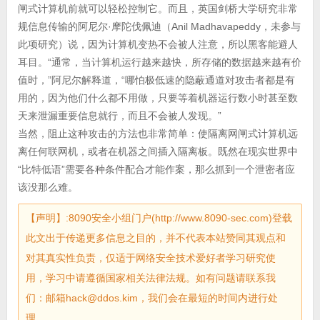
闸式计算机前就可以轻松控制它。而且，英国剑桥大学研究非常
规信息传输的阿尼尔·摩陀伐佩迪（Anil Madhavapeddy，未参与
此项研究）说，因为计算机变热不会被人注意，所以黑客能避人
耳目。“通常，当计算机运行越来越快，所存储的数据越来越有价
值时，”阿尼尔解释道，“哪怕极低速的隐蔽通道对攻击者都是有
用的，因为他们什么都不用做，只要等着机器运行数小时甚至数
天来泄漏重要信息就行，而且不会被人发现。”
当然，阻止这种攻击的方法也非常简单：使隔离网闸式计算机远
离任何联网机，或者在机器之间插入隔离板。既然在现实世界中
“比特低语”需要各种条件配合才能作案，那么抓到一个泄密者应
该没那么难。
【声明】:8090安全小组门户(http://www.8090-sec.com)登载
此文出于传递更多信息之目的，并不代表本站赞同其观点和
对其真实性负责，仅适于网络安全技术爱好者学习研究使
用，学习中请遵循国家相关法律法规。如有问题请联系我
们：邮箱hack@ddos.kim，我们会在最短的时间内进行处
理。