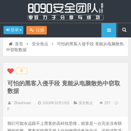
登录
注册
首页
安全焦点
可怕的黑客入侵手段 竟能从电脑散热
中窃取数据
0
◆
◆
可怕的黑客入侵手段 竟能从电脑散热中窃取
数据
' ZhaoHuan
2016年10月19日
安全焦点
257
0
我们可能永远跟不上黑客的高科技思维，就算是一台完全没有联
网的电脑，黑客也能用不插入任何物理设备的办法，远程读取其