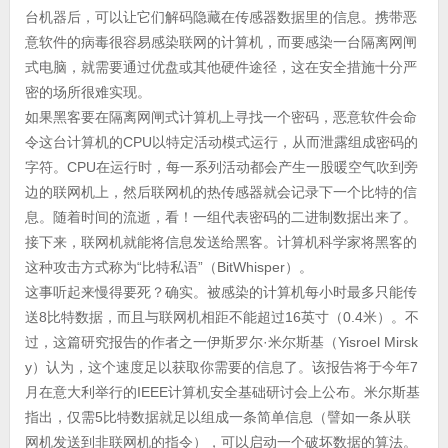
台机器后，可以让它们解码隐藏在传感器数据里的信息。携带恶
意软件的病毒很容易感染联网的计算机，而要感染一台隔离网闸
式电脑，就需要通过优盘或其他硬件途径，这在安全措施十分严
密的场所很难实现。
如果黑客要在隔离网闸式计算机上寻找一个密码，恶意软件会命
令这台计算机的CPU以特定活动模式运行，从而泄露组成密码的
字符。CPU在运行时，每一系列活动都会产生一股暖空气吹到旁
边的联网机上，然后联网机的热传感器就会记录下一个比特的信
息。随着时间的流逝，看！一组代表密码的二进制数据出来了。
接下来，联网机就能将信息发送给黑客。计算机科学家将黑客的
这种攻击方式称为“比特私语”（BitWhisper）。
这事听起来慢得要死？确实。被感染的计算机每小时最多只能传
送8比特数据，而且与联网机相距不能超过16英寸（0.4米）。不
过，这篇研究报告的作者之一伊斯罗尔·米尔斯基（Yisroel Mirsk
y）认为，这个速度足以获取你需要的信息了。该报告将于今年7
月在意大利举行的IEEE计算机安全基础研讨会上公布。米尔斯基
指出，仅需5比特数据就足以组成一条简单信息（譬如一条从联
网机发送到非联网机的指令），可以启动一个破坏数据的算法。